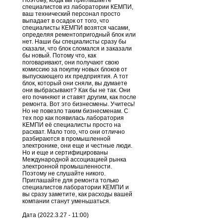
Поэтому, когда вы приглашаете
специалистов из лаборатории КЕМПИ,
ваш технический персонал просто
выпадает в осадок от того, что
специалисты КЕМПИ возятся часами,
определяя рементопригодный блок или
нет. Наши бы специалисты сразу бы
сказали, что блок сломался и заказали
бы новый. Потому что, как
поговаривают, они получают свою
комиссию за покупку новых блоков от
выпускающего их предприятия. А тот
блок, который они сняли, вы думаете
они выбрасывают? Как бы не так. Они
его починяют и ставят другим, как после
ремонта. Вот это бизнесмены. Учитесь!
Но не повезло таким бизнесменам. С
тех пор как появилась лаборатория
КЕМПИ её специалисты просто на
расхват. Мало того, что они отлично
разбираются в промышленной
электронике, они еще и честные люди.
Но и еще и сертифицированы
Международной ассоциацией рынка
электронной промышленности.
Поэтому не слушайте никого.
Приглашайте для ремонта только
специалистов лаборатории КЕМПИ и
вы сразу заметите, как расходы вашей
компании станут уменьшаться.
Дата (2022.3.27 - 11:00)