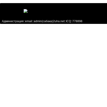
Администрация::email::admin(сабака)2uha.net::ICQ::778898