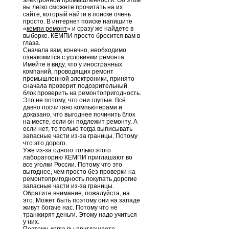
электронной промышленности. Об этом
вы легко сможете прочитать на их
сайте, который найти в поиске очень
просто. В интернет поиске напишите
«
кемпи ремонт
» и сразу же найдете в
выборке. КЕМПИ просто бросится вам в
глаза.
Сначала вам, конечно, необходимо
ознакомится с условиями ремонта.
Имейте в виду, что у иностранных
компаний, проводящих ремонт
промышленной электроники, принято
сначала проверит подозрительный
блок проверить на ремонтопригодность.
Это не потому, что они глупые. Всё
давно посчитано компьютерами и
доказано, что выгоднее починить блок
на месте, если он подлежит ремонту. А
если нет, то только тогда выписывать
запасные части из-за границы. Потому
что это дорого.
Уже из-за одного только этого
лабораторию КЕМПИ приглашают во
все уголки России. Потому что это
выгоднее, чем просто без проверки на
ремонтопригодность покупать дорогие
запасные части из-за границы.
Обратите внимание, пожалуйста, на
это. Может быть поэтому они на западе
живут богаче нас. Потому что не
транжирят деньги. Этому надо учиться
у них.