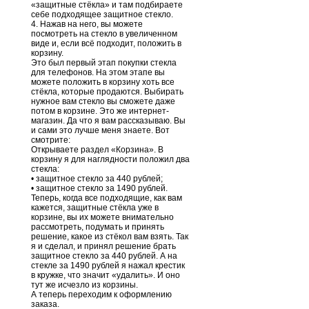
«защитные стёкла» и там подбираете
себе подходящее защитное стекло.
4. Нажав на него, вы можете
посмотреть на стекло в увеличенном
виде и, если всё подходит, положить в
корзину.
Это был первый этап покупки стекла
для телефонов. На этом этапе вы
можете положить в корзину хоть все
стёкла, которые продаются. Выбирать
нужное вам стекло вы сможете даже
потом в корзине. Это же интернет-
магазин. Да что я вам рассказываю. Вы
и сами это лучше меня знаете. Вот
смотрите:
Открываете раздел «Корзина». В
корзину я для наглядности положил два
стекла:
• защитное стекло за 440 рублей;
• защитное стекло за 1490 рублей.
Теперь, когда все подходящие, как вам
кажется, защитные стёкла уже в
корзине, вы их можете внимательно
рассмотреть, подумать и принять
решение, какое из стёкол вам взять. Так
я и сделал, и принял решение брать
защитное стекло за 440 рублей. А на
стекле за 1490 рублей я нажал крестик
в кружке, что значит «удалить». И оно
тут же исчезло из корзины.
А теперь переходим к оформлению
заказа.