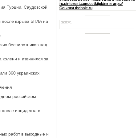
ru.pinterest.com/cetkijpk/пк-и-игры/
ия Турции, Саудовской
Ссылки thehole.ru
 после взрыва БПЛА на
:a:d:v:.
в
ких беспилотников над
а колени и извинился за
или 360 украинских
ичения
одном российском
 после инцидента с
ных работ в выходные и