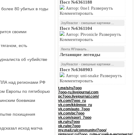
Пост №6361188
Автор: 0ne1 Развернуть
 более 80 убитых в годы
Комментировать
JoyReactor - смешные картинки ...
Пост №6361104
рится своими
Автор: Pivonicle Развернуть
Комментировать
тягачом, есть
Лента ЯПлакалъ...
Летающие легенды
урналиста об «убийстве
JoyReactor - смешные картинки ...
Пост №6360903
Автор: uni-snake Развернуть
Комментировать
БПЛА над регионами РФ
t.me/s/ru7ooo
ном Европы по пятиборью
7ooo-ru.livejournal.com
pc7ooo.livejournal.com/
аинским боевикам
vk.com/7ooo_ru
vk.com/kkiinnoo_ru
vk.com/auto_7ooo
vk.com/pc7ooo
опытке похищения
vk.com/sport_7ooo
ok.ru/ru7ooo
ok.ru/pc7ooo
дсказал исход матча
my.mail.ru/community/7ooo/
pinterest.ru/7ooo_ru/высший-в-интернете/