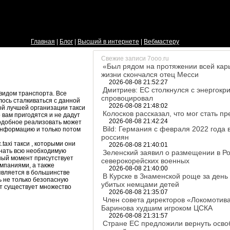
Главная
|
Блог
|
Высший в интернете
|
Вебмастеру
Свежие записи 7ooo.ru
«Был рядом на протяжении всей карь
жизни скончался отец Месси
2026-08-08 21:52:27
Дмитриев: ЕС столкнулся с энергокр
видом транспорта. Все
спровоцировал
ось сталкиваться с данной
2026-08-08 21:48:02
ой лучшей организации такси
Колосков рассказал, что мог стать 
 вам пригодятся и не дадут
2026-08-08 21:42:24
подобное реализовать может
Bild: Германия с февраля 2022 года
информацию и только потом
россиян
taxi такси , которыми они
2026-08-08 21:40:01
знать всю необходимую
Зеленский заявил о размещении в Ро
ный момент присутствует
северокорейских военных
омпаниями, а также
2026-08-08 21:40:00
 является в большинстве
В Курске в Знаменской роще за день
ь не только безопасную
убитых немцами детей
нт существует множество
2026-08-08 21:35:07
Член совета директоров «Локомотива
Баринова худшим игроком ЦСКА
2026-08-08 21:31:57
Стране ЕС предложили вернуть осв