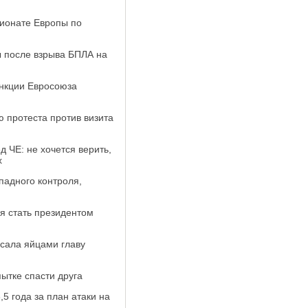
пионате Европы по
 после взрыва БПЛА на
анкции Евросоюза
 протеста против визита
 ЧЕ: не хочется верить,
х
падного контроля,
ся стать президентом
осала яйцами главу
ытке спасти друга
,5 года за план атаки на