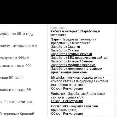
партнеры
Работа в интернет | Заработок в
еры»: на 69-м году
интернете
Sape
- Передовые технологии
продвижения в интернете
изисом, который сам и
Заработок
Ссылки
Заработок
Статьи
Заработок
вечные ссылки
президентом ФИФА
Заработок
SEO продвижения сайтов
Заработок
Тизеры / банеры
Заработок
Мединая реклама
 выслала около 400
Заработок
мониторинг отзывов и
привлечения клиентов
ссии 50 тысяч
Miralinks
- покупка\продажа вечных
ссылок, статей ! Лидирующая система
статейного маркетинга .
Обзор -
Регистрация
 нашли останки 59
Webartex
- Зарабатывайте на своих
сайтах и группах в VK .
Обзор -
Регистрация
» Филатов считает
GoGetLinks
- научите свой сайт
приносить доход!
обожденные Красной
Обзор -
Регистрация