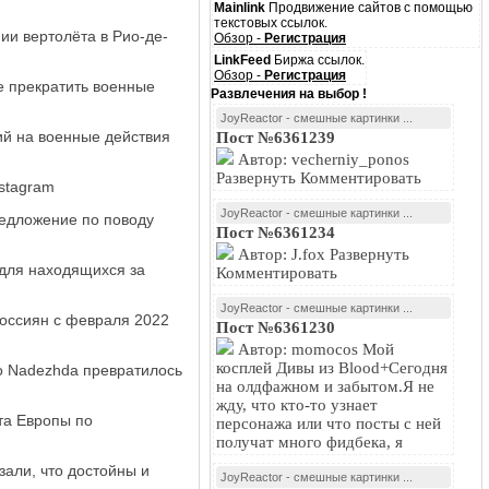
Mainlink
Продвижение сайтов с помощью
текстовых ссылок.
ии вертолёта в Рио-де-
Обзор -
Регистрация
LinkFeed
Биржа ссылок.
Обзор -
Регистрация
е прекратить военные
Развлечения на выбор !
JoyReactor - смешные картинки ...
й на военные действия
Пост №6361239
Автор: vecherniy_ponos
Развернуть Комментировать
stagram
JoyReactor - смешные картинки ...
редложение по поводу
Пост №6361234
Автор: J.fox Развернуть
 для находящихся за
Комментировать
JoyReactor - смешные картинки ...
оссиян с февраля 2022
Пост №6361230
Автор: momocos Мой
косплей Дивы из Blood+Сегодня
о Nadezhda превратилось
на олдфажном и забытом.Я не
жду, что кто-то узнает
та Европы по
персонажа или что посты с ней
получат много фидбека, я
зали, что достойны и
JoyReactor - смешные картинки ...