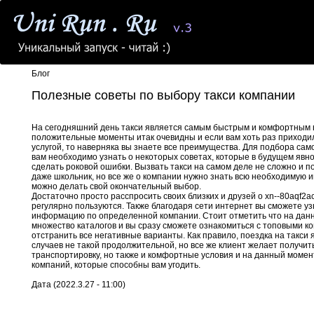
Блог
Полезные советы по выбору такси компании
На сегодняшний день такси является самым быстрым и комфортным 
положительные моменты итак очевидны и если вам хоть раз приходил
услугой, то наверняка вы знаете все преимущества. Для подбора сам
вам необходимо узнать о некоторых советах, которые в будущем явно
сделать роковой ошибки. Вызвать такси на самом деле не сложно и 
даже школьник, но все же о компании нужно знать всю необходимую 
можно делать свой окончательный выбор.
Достаточно просто расспросить своих близких и друзей о xn--80aqf2ac.
регулярно пользуются. Также благодаря сети интернет вы сможете у
информацию по определенной компании. Стоит отметить что на дан
множество каталогов и вы сразу сможете ознакомиться с топовыми к
отстранить все негативные варианты. Как правило, поездка на такси
случаев не такой продолжительной, но все же клиент желает получит
транспортировку, но также и комфортные условия и на данный моме
компаний, которые способны вам угодить.
Дата (2022.3.27 - 11:00)