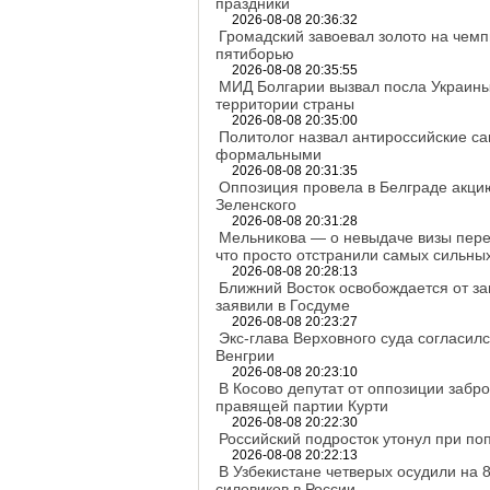
праздники
2026-08-08 20:36:32
Громадский завоевал золото на чем
пятиборью
2026-08-08 20:35:55
МИД Болгарии вызвал посла Украины
территории страны
2026-08-08 20:35:00
Политолог назвал антироссийские с
формальными
2026-08-08 20:31:35
Оппозиция провела в Белграде акцию
Зеленского
2026-08-08 20:31:28
Мельникова — о невыдаче визы перед
что просто отстранили самых сильны
2026-08-08 20:28:13
Ближний Восток освобождается от за
заявили в Госдуме
2026-08-08 20:23:27
Экс-глава Верховного суда согласил
Венгрии
2026-08-08 20:23:10
В Косово депутат от оппозиции забр
правящей партии Курти
2026-08-08 20:22:30
Российский подросток утонул при поп
2026-08-08 20:22:13
В Узбекистане четверых осудили на 8
силовиков в России