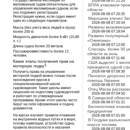
Государственной инспекции по
2026-08-08 07:21:20
маломерным судам обязательны для
БПЛА атаковали про
управления маломерным судном, если
области
оно подлежит регистрации.
2026-08-08 07:20:35
Регистрация нужна, если судно имеет
Мирошник уличил Зап
один из следующих параметров:
2026-08-08 07:20:34
Названы вызывающие
Масса (без учета веса людей и груза)
2026-08-08 07:18:04
более 200 кг.
Развеян популярный
Мощность двигателя более 8 кВт (10,88
«Оземпика»
л. с.).
2026-08-08 07:12:00
Длина судна более 20 метров.
Слюсарь: более 30 ук
Пассажировместимость более 12
области за ночь
человек.
2026-08-08 07:11:48
Какие этапы получения прав на
США выделят 1 милли
моторную лодку?
президента одной ст
2026-08-08 07:08:30
Получить права на управление
Пентагон досрочно о
моторной лодкой можно только после
прохождения курсов в
помощь Украине
специализированной школе
2026-08-08 07:05:50
судовождения. Такие школы имеют
Отец Маска рассказа
лицензию на подготовку судоводителей
2026-08-08 07:04:50
и работают по утвержденным
В Самарской области
программам. Кроме этого школы часто
2026-08-08 07:01:31
берут на себя оформление и подачу
Беспилотники атако
документов.
предприятие
На курсах изучают правила плавания
2026-08-08 07:01:00
на внутренних водных путях и в море,
В Госдуме разъяснил
основы навигации, устройство судна,
класса топлива
правила безопасности и оказания
2026-08-08 07:00:09