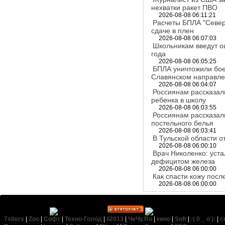
нехватки ракет ПВО
2026-08-08 06:11:21
Расчеты БПЛА "Север
сдаче в плен
2026-08-08 06:07:03
Школьникам введут оц
года
2026-08-08 06:05:25
БПЛА уничтожили бо
Славянском направл
2026-08-08 06:04:07
Россиянам рассказал
ребенка в школу
2026-08-08 06:03:55
Россиянам рассказал
постельного белья
2026-08-08 06:03:41
В Тульской области 
2026-08-08 06:00:10
Врач Николенко: уста
дефицитом железа
2026-08-08 06:00:00
Как спасти кожу посл
2026-08-08 06:00:00
7siters
|
Zoo
|
Софт
|
Техно-Голод
|
li2013
|
ЧеЧу.Ru
|
кино
|
Soft
|
:( 0 _ о ):
|
c