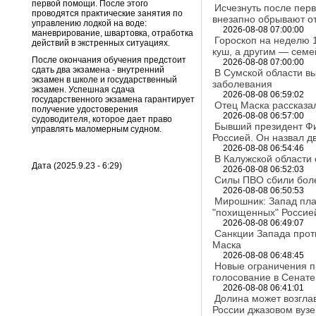
первой помощи. После этого
Исчезнуть после пер
проводятся практические занятия по
внезапно обрывают о
управлению лодкой на воде:
2026-08-08 07:00:00
маневрирование, швартовка, отработка
Гороскоп на неделю 
действий в экстренных ситуациях.
куш, а другим — сем
После окончания обучения предстоит
2026-08-08 07:00:00
сдать два экзамена - внутренний
В Сумской области в
экзамен в школе и государственный
заболевания
экзамен. Успешная сдача
2026-08-08 06:59:02
государственного экзамена гарантирует
Отец Маска рассказа
получение удостоверения
2026-08-08 06:57:00
судоводителя, которое дает право
Бывший президент Фи
управлять маломерным судном.
Россией. Он назвал д
2026-08-08 06:54:46
В Калужской области
Дата (2025.9.23 - 6:29)
2026-08-08 06:52:03
Силы ПВО сбили боле
2026-08-08 06:50:53
Мирошник: Запад пла
"похищенных" Россие
2026-08-08 06:49:07
Санкции Запада проти
Маска
2026-08-08 06:48:45
Новые ограничения п
голосование в Сенат
2026-08-08 06:41:01
Долина может возглав
России джазовом вузе