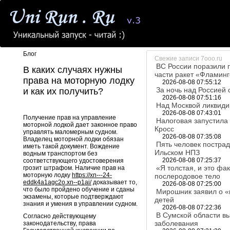
Блог
Свежие записи 7ooo.ru
ВС России поразили 
В каких случаях нужны
части ракет «Фламин
права на моторную лодку
2026-08-08 07:55:12
За ночь над Россией
и как их получить?
2026-08-08 07:51:16
Над Москвой ликвиди
2026-08-08 07:43:01
Получение прав на управление
Налоговая запустила
моторной лодкой дает законное право
Кросс
управлять маломерным судном.
2026-08-08 07:35:08
Владелец моторной лодки обязан
Пять человек постра
иметь такой документ. Вождение
Ильском НПЗ
водным транспортом без
2026-08-08 07:25:37
соответствующего удостоверения
«Я толстая, и это фа
грозит штрафом. Наличие прав на
моторную лодку
https://xn---24-
послеродовое тело
eddk4a1agc2o.xn--p1ai/
доказывает то,
2026-08-08 07:25:00
что было пройдено обучение и сданы
Мирошник заявил о «
экзамены, которые подтверждают
детей
знания и умения в управлении судном.
2026-08-08 07:22:36
В Сумской области в
Согласно действующему
заболевания
законодательству, права