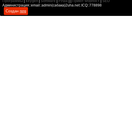
Программы
|
keygen
|
Software
|
РУша
| |
Приют Форпост
|
SEO
Администрация::email::admin(сабака)2uha.net::ICQ::778898
Создан
rere