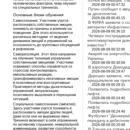
толчок мотивации, гл
человеческих факторов, чему обучают
2026-08-09 00:47:32
на специальных тренингах.
Путин сообщил о вво
за десятилетие
Основные блоки обучения
2026-08-09 00:45:15
Самосознание. Участники учатся
В ФИФА заявили о сп
распознавать собственные эмоции,
авторитет Инфантино
понимать их причины и влияние на
2026-08-09 00:36:10
поведение. Для этого используются
Четверо пострадавши
различные методики: от ведения
многоквартирном доме
дневников эмоций и упражнений на
известно?
осознанность до групповых обсуждений
и рефлексии.
2026-08-09 00:32:00
Авария на энергообъ
Саморегуляция. Этот блок направлен
Украины
на обучение техникам управления
собственными эмоциями. Участники
2026-08-09 00:30:09
осваивают способы справляться со
В аэропорту Домодед
стрессом, контролировать
2026-08-09 00:29:47
импульсивные реакции,
Дорошко заявила, что
трансформировать негативные эмоции
предъявляли им прет
в позитивные или конструктивные.
2026-08-09 00:29:31
Практикуются методы дыхательных
Появились подробнос
упражнений, визуализации,
лифта
позитивного мышления и переоценки
2026-08-09 00:24:40
ситуаций.
Появились подробнос
Социальное самосознание (эмпатия).
лифта
Здесь участники учатся понимать и
2026-08-09 00:24:40
распознавать эмоции других людей,
Футболист "Дюнкерка
даже если они не выражены явно.
передачу в дебютном
Тренинги включают в себя упражнения
по активному слушанию, невербальной
2026-08-09 00:20:48
коммуникации, развитию способности
В Турции на пляже н