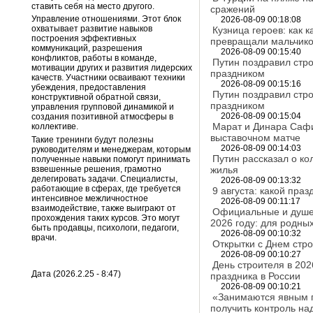
ставить себя на место другого.
сражений
Управление отношениями. Этот блок
2026-08-09 00:18:08
охватывает развитие навыков
Кузница героев: как 
построения эффективных
превращали мальчико
коммуникаций, разрешения
2026-08-09 00:15:40
конфликтов, работы в команде,
Путин поздравил стр
мотивации других и развития лидерских
праздником
качеств. Участники осваивают техники
2026-08-09 00:15:16
убеждения, предоставления
Путин поздравил стр
конструктивной обратной связи,
праздником
управления групповой динамикой и
2026-08-09 00:15:04
создания позитивной атмосферы в
Марат и Динара Сафи
коллективе.
выставочном матче
Такие тренинги будут полезны
2026-08-09 00:14:03
руководителям и менеджерам, которым
Путин рассказал о к
полученные навыки помогут принимать
взвешенные решения, грамотно
жилья
делегировать задачи. Специалисты,
2026-08-09 00:13:32
работающие в сферах, где требуется
9 августа: какой пра
интенсивное межличностное
2026-08-09 00:11:17
взаимодействие, также выиграют от
Официальные и душев
прохождения таких курсов. Это могут
2026 году: для родных
быть продавцы, психологи, педагоги,
2026-08-09 00:10:32
врачи.
Открытки с Днем стро
2026-08-09 00:10:27
День строителя в 202
Дата (2026.2.25 - 8:47)
праздника в России
2026-08-09 00:10:21
«Занимаются явным г
получить контроль н