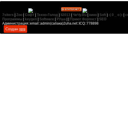
7siters
|
Zoo
|
Софт
|
Техно-Голод
|
li2013
|
ЧеЧу.Ru
|
кино
|
Soft
|
:( 0 _ о ):
|
c
Программы
|
keygen
|
Software
|
РУша
| |
Приют Форпост
|
SEO
Администрация::email::admin(сабака)2uha.net::ICQ::778898
Создан
rere