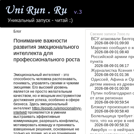
Блог
Свежие записи 7ooo.ru
ВСУ атаковали Белго
Понимание важности
2026-08-09 01:09:00
развития эмоционального
Марочко сообщил о к
2026-08-09 01:08:40
интеллекта для
Российской армии пр
профессионального роста
пункта
2026-08-09 01:06:17
Журналистка Ксения 
Эмоциональный интеллект - это
2026-08-09 01:01:36
способность человека распознавать,
Одиссей, Афина и Ор
понимать, управлять своими и чужими
детям имена из древ
эмоциями. Его высокий уровень
2026-08-09 01:00:00
является не просто желательным
Путин поблагодарил 
качеством, но и мощным инструментом
от атак регионах
достижения успеха, особенно в сфере
2026-08-09 00:59:54
бизнеса. Здесь эмоциональный
Блэкаут произошел н
интеллект
https://eqspb.ru/emocionalnyy-
2026-08-09 00:58:40
intellekt/
проявляется в умении
Болельщица требует 
выстраивать эффективные
того, что на игре в н
коммуникации, разрешать конфликты,
мотивировать команду и принимать
2026-08-09 00:58:32
взвешенные решения, основанные не
Авербух — о нейтрал
только на логике, но и на понимании