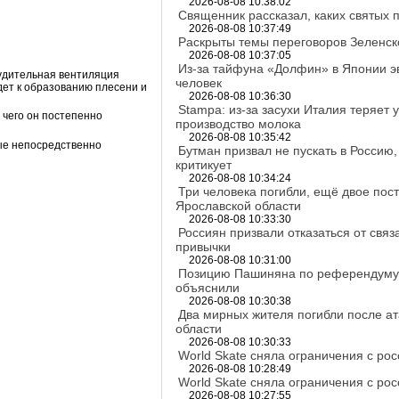
2026-08-08 10:38:02
Священник рассказал, каких святых 
2026-08-08 10:37:49
Раскрыты темы переговоров Зеленск
2026-08-08 10:37:05
Из-за тайфуна «Долфин» в Японии э
нудительная вентиляция
человек
едет к образованию плесени и
2026-08-08 10:36:30
Stampa: из-за засухи Италия теряет
чего он постепенно
производство молока
2026-08-08 10:35:42
ые непосредственно
Бутман призвал не пускать в Россию,
критикует
2026-08-08 10:34:24
Три человека погибли, ещё двое пос
Ярославской области
2026-08-08 10:33:30
Россиян призвали отказаться от свя
привычки
2026-08-08 10:31:00
Позицию Пашиняна по референдуму 
объяснили
2026-08-08 10:30:38
Два мирных жителя погибли после ат
области
2026-08-08 10:30:33
World Skate сняла ограничения с ро
2026-08-08 10:28:49
World Skate сняла ограничения с ро
2026-08-08 10:27:55