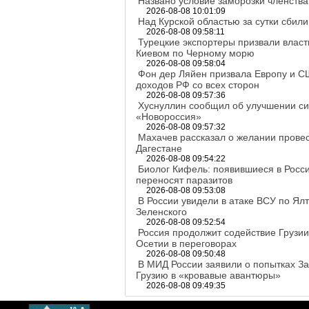
Названо условие заморозки членств
2026-08-08 10:01:09
Над Курской областью за сутки сбил
2026-08-08 09:58:11
Турецкие экспортеры призвали власт
Киевом по Черному морю
2026-08-08 09:58:04
Фон дер Ляйен призвала Европу и С
доходов РФ со всех сторон
2026-08-08 09:57:36
Хуснуллин сообщил об улучшении си
«Новороссия»
2026-08-08 09:57:32
Махачев рассказал о желании провес
Дагестане
2026-08-08 09:54:22
Биолог Кифель: появившиеся в Росси
переносят паразитов
2026-08-08 09:53:08
В России увидели в атаке ВСУ по Ял
Зеленского
2026-08-08 09:52:54
Россия продолжит содействие Грузи
Осетии в переговорах
2026-08-08 09:50:48
В МИД России заявили о попытках За
Грузию в «кровавые авантюры»
2026-08-08 09:49:35