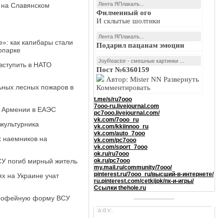
Лента ЯПлакалъ...
 на Славянском
Филменный ого
И склытые шолтики
Лента ЯПлакалъ...
»: как капибары стали
Подарил пацанам эмоции
опарке
JoyReactor - смешные картинки ...
ступить в НАТО
Пост №6360159
Автор: Mister NN Развернуть
ьных лесных пожаров в
Комментировать
t.me/s/ru7ooo
7ooo-ru.livejournal.com
а Армении в ЕАЭС
pc7ooo.livejournal.com/
vk.com/7ooo_ru
культурника
vk.com/kkiinnoo_ru
vk.com/auto_7ooo
х наемников на
vk.com/pc7ooo
vk.com/sport_7ooo
ok.ru/ru7ooo
СУ погиб мирный житель
ok.ru/pc7ooo
my.mail.ru/community/7ooo/
pinterest.ru/7ooo_ru/высший-в-интернете/
ях на Украине учат
ru.pinterest.com/cetkijpk/пк-и-игры/
Ссылки thehole.ru
трофейную форму ВСУ
:a:d:v:.