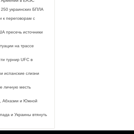
а Армении в ЕАЭС
и 250 украинских БПЛА
и к переговорам с
ША пресечь источники
туации на трассе
ти турнир UFC в
и испанские слизни
те личную месть
и, Абхазии и Южной
пада и Украины втянуть