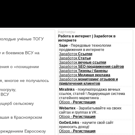
партнеры
Работа в интернет | Заработок в
 молодые учёные ТОГУ
интернете
Sape
- Передовые технологии
продвижения в интернете
 и боевиков ВСУ на
Заработок
Ссылки
Заработок
Статьи
Заработок
вечные ссылки
нения о «похищении
Заработок
SEO продвижения сайтов
Заработок
Тизеры / банеры
Заработок
Мединая реклама
Заработок
мониторинг отзывов и
я, многое не получалось
привлечения клиентов
хогрузу,
Miralinks
- покупка\продажа вечных
ссылок, статей ! Лидирующая система
 ВСУ
статейного маркетинга .
Обзор -
Регистрация
 ущерб сельскому
Webartex
- Зарабатывайте на своих
сайтах и группах в VK .
Обзор -
Регистрация
авшая в Красноярском
GoGetLinks
- научите свой сайт
приносить доход!
упреждением Евросоюзу
Обзор -
Регистрация