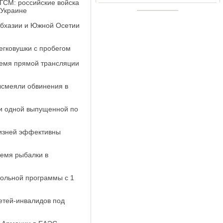
ГСМ: российские войска
 Украине
Абхазии и Южной Осетии
легковушки с пробегом
ремя прямой трансляции
высмеяли обвинения в
ни одной выпущенной по
лизней эффективны
ремя рыбалки в
кольной программы с 1
етей-инвалидов под