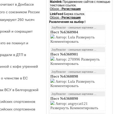
Mainlink
Продвижение сайтов с помощью
почитают в Донбассе
текстовых ссылок.
Обзор -
Регистрация
ого с союзником России
LinkFeed
Биржа ссылок.
Обзор -
Регистрация
вакуируют 260 тысяч
Развлечения на выбор !
JoyReactor - смешные картинки ...
 урожай и сокращает
Пост №6360904
Автор: Lula Развернуть
Комментировать
 кто ее покинул и
JoyReactor - смешные картинки ...
Пост №6360901
традали в ДТП в
Автор: 270996 Развернуть
Комментировать
занной с кофе утренней
JoyReactor - смешные картинки ...
Пост №6360898
о членстве в ЕС
Автор: Lula Развернуть
Комментировать
ак ВСУ в Белгородской
JoyReactor - смешные картинки ...
Пост №6360890
ссийских спортсменов
Автор: angrycat121
Развернуть Комментировать
ссийских спортсменов