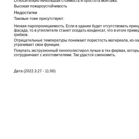
Относительно небольшая стоимость и простота монтажа.
Высокая пожароустойчивость
Недостатки
Таковые тоже присутствуют:
Низкая паропроницаемость. Если в здании будет отсутствовать при
фасада, то в утеплителе станет оседать конденсат, что в итоге прив
грибков.
Отрицательные температуры понижают пористость материала, из-за 
утрачивает свои функции.
Покупать экструзионный пенополистирол лучше в тех фирмах, котор
сотрудничают с изготовителями. Так удастся сэкономить.
Дата (2022.3.27 - 11:00)