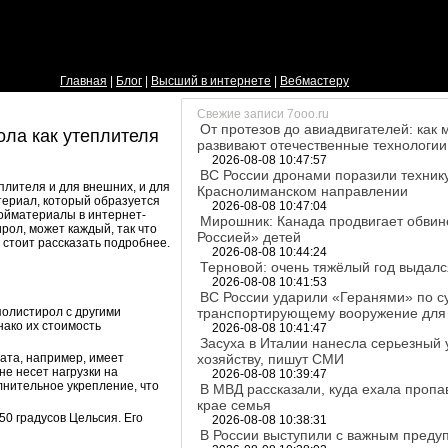
Главная
|
Блог
|
Высший в интернете
|
Вебмастеру
Свежие записи 7ooo.ru
От протезов до авиадвигателей: как
ла как утеплителя
развивают отечественные технологии
2026-08-08 10:47:57
ВС России дронами поразили технику
плителя и для внешних, и для
Краснолиманском направлении
териал, который образуется
2026-08-08 10:47:04
ройматериалы в интернет-
Мирошник: Канада продвигает обви
рол, может каждый, так что
Россией» детей
 стоит рассказать подробнее.
2026-08-08 10:44:24
Терновой: очень тяжёлый год выдалс
2026-08-08 10:41:53
ВС России ударили «Геранями» по су
олистирол с другими
транспортирующему вооружение для
нако их стоимость
2026-08-08 10:41:47
Засуха в Италии нанесла серьезный
ата, например, имеет
хозяйству, пишут СМИ
не несет нагрузки на
2026-08-08 10:39:47
лнительное укрепление, что
В МВД рассказали, куда ехала проп
крае семья
0 градусов Цельсия. Его
2026-08-08 10:38:31
В России выступили с важным пред