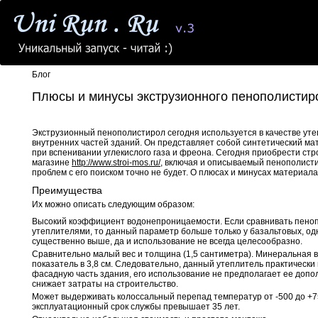
Блог
Плюсы и минусы экструзионного пенополистиро
Экструзионный пенополистирол сегодня используется в качестве уте
внутренних частей зданий. Он представляет собой синтетический ма
при вспенивании углекислого газа и фреона. Сегодня приобрести ст
магазине
http://www.stroi-mos.ru/
, включая и описываемый пенополисти
проблем с его поиском точно не будет. О плюсах и минусах материала
Преимущества
Их можно описать следующим образом:
Высокий коэффициент водонепроницаемости. Если сравнивать пеноп
утеплителями, то данный параметр больше только у базальтовых, од
существенно выше, да и использование не всегда целесообразно.
Сравнительно малый вес и толщина (1,5 сантиметра). Минеральная в
показатель в 3,8 см. Следовательно, данный утеплитель практически 
фасадную часть здания, его использование не предполагает ее допо
снижает затраты на строительство.
Может выдерживать колоссальный перепад температур от -500 до +75
эксплуатационный срок службы превышает 35 лет.