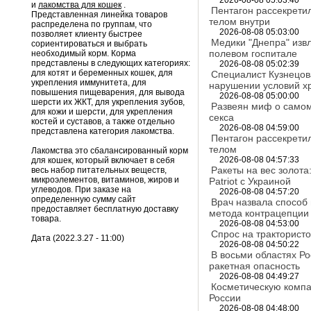
2026-08-08 05:03:40
и
лакомства для кошек
.
Пентагон рассекрети
Представленная линейка товаров
телом внутри
распределена по группам, что
2026-08-08 05:03:00
позволяет клиенту быстрее
Медики "Днепра" извл
сориентироваться и выбрать
полевом госпитале
необходимый корм. Корма
представлены в следующих категориях:
2026-08-08 05:02:39
для котят и беременных кошек, для
Специалист Кузнецов
укрепления иммунитета, для
нарушении условий х
повышения пищеварения, для вывода
2026-08-08 05:00:00
шерсти их ЖКТ, для укрепления зубов,
Развеян миф о само
для кожи и шерсти, для укрепления
секса
костей и суставов, а также отдельно
2026-08-08 04:59:00
представлена категория лакомства.
Пентагон рассекрети
телом
Лакомства это сбалансированный корм
2026-08-08 04:57:33
для кошек, который включает в себя
Ракеты на вес золота
весь набор питательных веществ,
микроэлементов, витаминов, жиров и
Patriot с Украиной
углеводов. При заказе на
2026-08-08 04:57:20
определенную сумму сайт
Врач назвала способ
предоставляет бесплатную доставку
метода контрацепции
товара.
2026-08-08 04:53:00
Спрос на трактористо
Дата (2022.3.27 - 11:00)
2026-08-08 04:50:22
В восьми областях Р
ракетная опасность
2026-08-08 04:49:27
Косметическую компа
России
2026-08-08 04:48:00