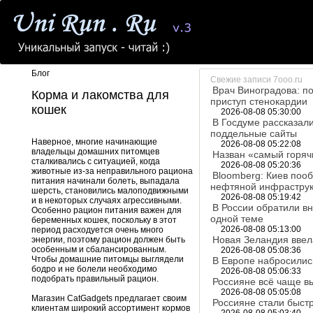
Блог
Свежие записи 7ooo.ru
Врач Виноградова: п
Корма и лакомства для
приступ стенокардии
кошек
2026-08-08 05:30:00
В Госдуме рассказал
поддельные сайты
Наверное, многие начинающие
2026-08-08 05:22:08
владельцы домашних питомцев
Назван «самый горяч
сталкивались с ситуацией, когда
2026-08-08 05:20:36
животные из-за неправильного рациона
Bloomberg: Киев поо
питания начинали болеть, выпадала
нефтяной инфраструк
шерсть, становились малоподвижными
2026-08-08 05:19:42
и в некоторых случаях агрессивными.
В России обратили вн
Особенно рацион питания важен для
одной теме
беременных кошек, поскольку в этот
2026-08-08 05:13:00
период расходуется очень много
Новая Зеландия ввела
энергии, поэтому рацион должен быть
особенным и сбалансированным.
2026-08-08 05:08:36
Чтобы домашние питомцы выглядели
В Европе набросились
бодро и не болели необходимо
2026-08-08 05:06:33
подобрать правильный рацион.
Россияне всё чаще в
2026-08-08 05:05:08
Магазин CatGadgets предлагает своим
Россияне стали быстр
клиентам широкий ассортимент кормов