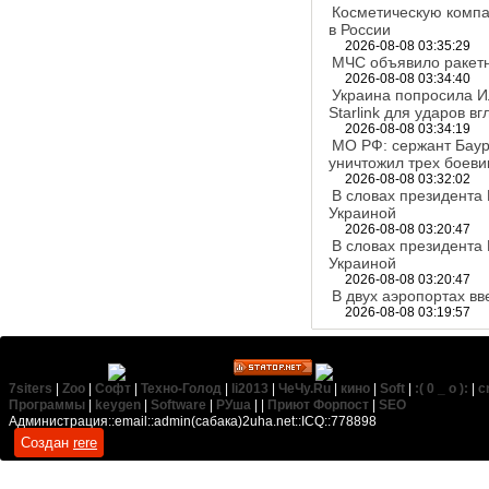
Косметическую компа
в России
2026-08-08 03:35:29
МЧС объявило ракетн
2026-08-08 03:34:40
Украина попросила И
Starlink для ударов в
2026-08-08 03:34:19
МО РФ: сержант Баур
уничтожил трех боеви
2026-08-08 03:32:02
В словах президента
Украиной
2026-08-08 03:20:47
В словах президента
Украиной
2026-08-08 03:20:47
В двух аэропортах в
2026-08-08 03:19:57
7siters
|
Zoo
|
Софт
|
Техно-Голод
|
li2013
|
ЧеЧу.Ru
|
кино
|
Soft
|
:( 0 _ о ):
|
c
Программы
|
keygen
|
Software
|
РУша
| |
Приют Форпост
|
SEO
Администрация::email::admin(сабака)2uha.net::ICQ::778898
Создан
rere