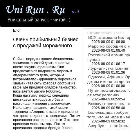
Блог
Свежие записи 7ooo.ru
ВСУ атаковали Белго
Очень прибыльный бизнес
2026-08-09 01:09:00
с продажей мороженого.
Марочко сообщил о к
2026-08-09 01:08:40
Российской армии пр
Сейчас нередко многие бизнесмены
пункта
занимаются своей деятельностью
2026-08-09 01:06:17
после покупки франшизы. Они
Журналистка Ксения 
предпочитают подражать мировым
2026-08-09 01:01:36
лидерам такого дела, которым
Одиссей, Афина и Ор
потребовалась
франшиза мороженое
.
детям имена из древ
Знаменитая сеть, которая состоит из
2026-08-09 01:00:00
кафе, где продают сладкое лакомство,
Путин поблагодарил 
называется Баскин Роббинс.
от атак регионах
Когда наступил период середины
2026-08-09 00:59:54
шестидесятых годов это была
Блэкаут произошел н
настоящая империя с мороженым.
Используя название такой марки
2026-08-09 00:58:40
торговли в Америке открыли примерно
Болельщица требует 
четыреста адресов с продажами. Потом
того, что на игре в н
произошло расширение сети. Это тоже
2026-08-09 00:58:32
принесло много выгоды. Потом
Авербух — о нейтрал
произошла продажа бренда. У него