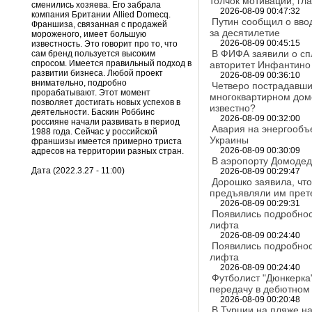
толчок мотивации, гл
сменились хозяева. Его забрала
2026-08-09 00:47:32
компания Британии Allied Domecq.
Путин сообщил о вво
Франшиза, связанная с продажей
за десятилетие
мороженого, имеет большую
2026-08-09 00:45:15
известность. Это говорит про то, что
В ФИФА заявили о сп
сам бренд пользуется высоким
спросом. Имеется правильный подход в
авторитет Инфантино
развитии бизнеса. Любой проект
2026-08-09 00:36:10
внимательно, подробно
Четверо пострадавши
прорабатывают. Этот момент
многоквартирном доме
позволяет достигать новых успехов в
известно?
деятельности. Баскин Роббинс
2026-08-09 00:32:00
россияне начали развивать в период
Авария на энергообъ
1988 года. Сейчас у российской
Украины
франшизы имеется примерно триста
2026-08-09 00:30:09
адресов на территории разных стран.
В аэропорту Домодед
Дата (2022.3.27 - 11:00)
2026-08-09 00:29:47
Дорошко заявила, что
предъявляли им прет
2026-08-09 00:29:31
Появились подробнос
лифта
2026-08-09 00:24:40
Появились подробнос
лифта
2026-08-09 00:24:40
Футболист "Дюнкерка
передачу в дебютном
2026-08-09 00:20:48
В Турции на пляже н