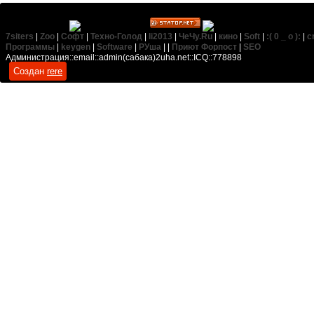
7siters
|
Zoo
|
Софт
|
Техно-Голод
|
li2013
|
ЧеЧу.Ru
|
кино
|
Soft
|
:( 0 _ о ):
|
c
Программы
|
keygen
|
Software
|
РУша
| |
Приют Форпост
|
SEO
Администрация::email::admin(сабака)2uha.net::ICQ::778898
Создан
rere