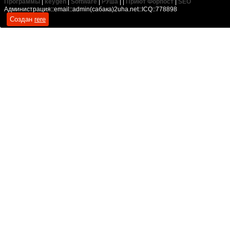
Программы
|
keygen
|
Software
|
РУша
| |
Приют Форпост
|
SEO
Администрация::email::admin(сабака)2uha.net::ICQ::778898
Создан
rere