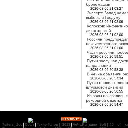
бронемашин
2026-08-06 21:03:27
Эксперт: Запад наме
выборы в Госдуму
2026-08-06 21:02:09
Колосков: Инфантино 
диктаторской
2026-08-06 21:02:00
Россиян предупредили
некачественного алко
2026-08-06 21:01:00
Части россиян пообе
2026-08-06 20:59:51
Путин заслушал докл
направлении
2026-08-06 20:58:38
В Чечне объявили ре
2026-08-06 20:57:34
Путин провел телефо
штурмовой дивизии
2026-08-06 20:56:55
Из воды показались 
рекордной отметки
2026-08-06 20:54:47
7siters
|
Zoo
|
Софт
|
Техно-Голод
|
li2013
|
ЧеЧу.Ru
|
кино
|
Soft
|
:( 0 _ о ):
|
c