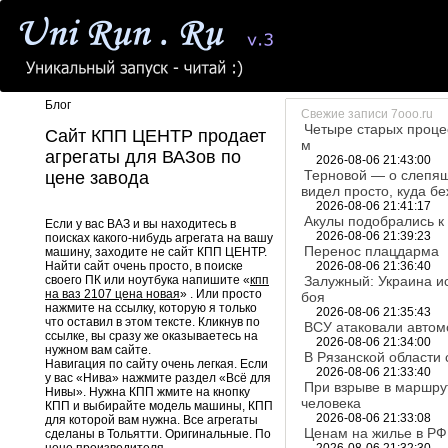
Блог
Свежие записи 7ooo.ru
Четыре старых проце
Сайт КПП ЦЕНТР продает
м
агрегаты для ВАЗов по
2026-08-06 21:43:00
Терновой — о слепящ
цене завода
видел просто, куда бе
2026-08-06 21:41:17
Акулы подобрались к
Если у вас ВАЗ и вы находитесь в
2026-08-06 21:39:23
поисках какого-нибудь агрегата на вашу
Перенос плацдарма
машину, заходите не сайт КПП ЦЕНТР.
Найти сайт очень просто, в поиске
2026-08-06 21:36:40
своего ПК или ноутбука напишите «
кпп
Залужный: Украина и
на ваз 2107 цена новая
» . Или просто
боя
нажмите на ссылку, которую я только
2026-08-06 21:35:43
что оставил в этом тексте. Кликнув по
ВСУ атаковали автом
ссылке, вы сразу же оказываетесь на
2026-08-06 21:34:00
нужном вам сайте.
В Рязанской области
Навигация по сайту очень легкая. Если
2026-08-06 21:33:40
у вас «Нива» нажмите раздел «Всё для
При взрыве в маршру
Нивы». Нужна КПП жмите на кнопку
человека
КПП и выбирайте модель машины, КПП
2026-08-06 21:33:08
для которой вам нужна. Все агрегаты
Ценам на жилье в РФ
сделаны в Тольятти. Оригинальные. По