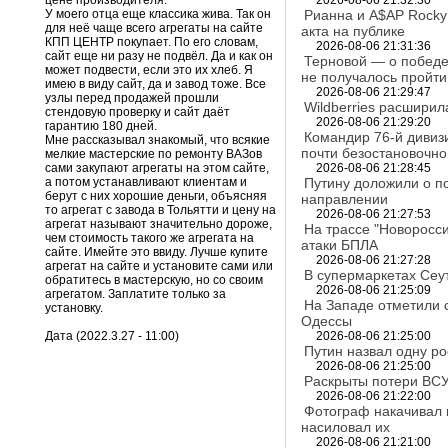
цене производителя.
2026-08-06 21:32:30
У моего отца еще классика жива. Так он
Рианна и A$AP Rocky
для неё чаще всего агрегаты на сайте
акта на публике
КПП ЦЕНТР покупает. По его словам,
2026-08-06 21:31:36
сайт еще ни разу не подвёл. Да и как он
Терновой — о победе 
может подвести, если это их хлеб. Я
не получалось пройти
имею в виду сайт, да и завод тоже. Все
2026-08-06 21:29:47
узлы перед продажей прошли
Wildberries расшири
стендовую проверку и сайт даёт
2026-08-06 21:29:20
гарантию 180 дней.
Командир 76-й дивиз
Мне рассказывал знакомый, что всякие
почти безостановочно
мелкие мастерские по ремонту ВАЗов
сами закупают агрегаты на этом сайте,
2026-08-06 21:28:45
а потом устанавливают клиентам и
Путину доложили о п
берут с них хорошие деньги, объясняя
направлении
то агрегат с завода в Тольятти и цену на
2026-08-06 21:27:53
агрегат называют значительно дороже,
На трассе "Новоросс
чем стоимость такого же агрегата на
атаки БПЛА
сайте. Имейте это ввиду. Лучше купите
2026-08-06 21:27:28
агрегат на сайте и установите сами или
В супермаркетах Сеут
обратитесь в мастерскую, но со своим
2026-08-06 21:25:09
агрегатом. Заплатите только за
На Западе отметили с
установку.
Одессы
Дата (2022.3.27 - 11:00)
2026-08-06 21:25:00
Путин назвал одну р
2026-08-06 21:25:00
Раскрыты потери ВСУ
2026-08-06 21:22:00
Фотограф накачивал 
насиловал их
2026-08-06 21:21:00