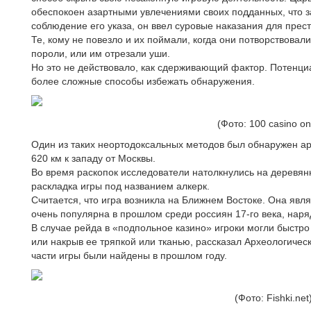
обеспокоен азартными увлечениями своих подданных, что з
соблюдение его указа, он ввел суровые наказания для прест
Те, кому не повезло и их поймали, когда они потворствовал
пороли, или им отрезали уши.
Но это не действовало, как сдерживающий фактор. Потенци
более сложные способы избежать обнаружения.
(Фото: 100 casino on
Один из таких неортодоксальных методов был обнаружен ар
620 км к западу от Москвы.
Во время раскопок исследователи натолкнулись на деревян
раскладка игры под названием алкерк.
Считается, что игра возникла на Ближнем Востоке. Она яв
очень популярна в прошлом среди россиян 17-го века, нар
В случае рейда в «подпольное казино» игроки могли быстро 
или накрыв ее тряпкой или тканью, рассказал Археологическ
части игры были найдены в прошлом году.
(Фото: Fishki.net