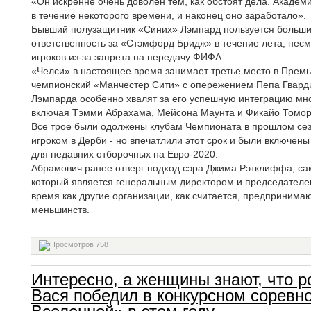
«Он искренне очень доволен тем, как обстоят дела. Академи
в течение некоторого времени, и наконец оно заработало».
Бывший полузащитник «Синих» Лэмпард пользуется большим 
ответственность за «Стэмфорд Бридж» в течение лета, несмо
игроков из-за запрета на передачу ФИФА.
«Челси» в настоящее время занимает третье место в Премье
чемпионский «Манчестер Сити» с опережением Пепа Гварди
Лэмпарда особенно хвалят за его успешную интеграцию мно
включая Тэмми Абрахама, Мейсона Маунта и Фикайо Томор
Все трое были одолжены клубам Чемпионата в прошлом сезо
игроком в Дерби - но впечатлили этот срок и были включены
для недавних отборочных на Евро-2020.
Абрамович ранее отверг подход сэра Джима Рэтклиффа, сам
который является генеральным директором и председателем
время как другие организации, как считается, предпринима
меньшинств.
758
Интересно, а женщины знают, что р
Вася победил в конкурсном соревн