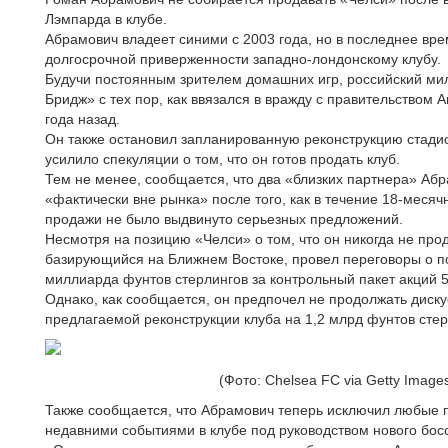
Лэмпарда в клубе.
Абрамович владеет синими с 2003 года, но в последнее вре
долгосрочной приверженности западно-лондонскому клубу.
Будучи постоянным зрителем домашних игр, российский м
Бридж» с тех пор, как ввязался в вражду с правительством 
года назад.
Он также остановил запланированную реконструкцию стадио
усилило спекуляции о том, что он готов продать клуб.
Тем не менее, сообщается, что два «близких партнера» Абр
«фактически вне рынка» после того, как в течение 18-меся
продажи не было выдвинуто серьезных предложений.
Несмотря на позицию «Челси» о том, что он никогда не прод
базирующийся на Ближнем Востоке, провел переговоры о по
миллиарда фунтов стерлингов за контрольный пакет акций 5
Однако, как сообщается, он предпочел не продолжать диску
предлагаемой реконструкции клуба на 1,2 млрд фунтов стер
(Фото: Chelsea FC via Getty Image
Также сообщается, что Абрамович теперь исключил любые п
недавними событиями в клубе под руководством нового бос