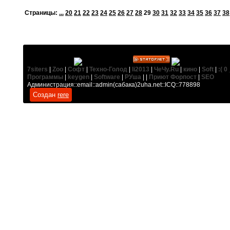
Cтраницы:
...
20
21
22
23
24
25
26
27
28
29
30
31
32
33
34
35
36
37
38
7siters
|
Zoo
|
Софт
|
Техно-Голод
|
li2013
|
ЧеЧу.Ru
|
кино
|
Soft
|
:( 0 
Программы
|
keygen
|
Software
|
РУша
| |
Приют Форпост
|
SEO
Администрация::email::admin(сабака)2uha.net::ICQ::778898
Создан
rere