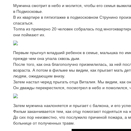
Мужчина смотрит в небо и молится, чтобы его семья выжила
в Подмосковье.
В их квартире в пятиэтажке в подмосковном Струнино прои
спасаться.
Толпа из примерно 20 человек собралась под многоквартир
они поймают их.
Первым прыгнул младший ребенок в семье, малышка по име
прежде чем она упала сквозь дым.
После того, как она благополучно приземлилась, за ней по
возраста. А потом в фильме мы видим, как прыгает мать дет
людям, ожидающим внизу.
Затем настал черед прыгать отца Виталия. Мы видим, как он
Он дважды перекрестился, посмотрел в небо и помолился, ч
Затем мужчина наклоняется и прыгает с балкона, и его усп
Фильм заканчивается тем, как отцу помогают подняться на н
До сих пор неизвестно, что послужило причиной пожара, а 
больнице от полученных травм.