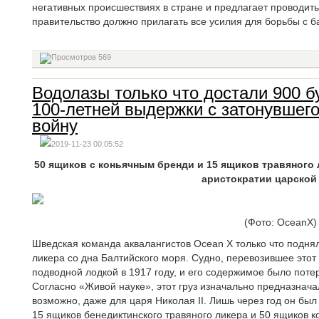
негативных происшествиях в стране и предлагает проводит
правительство должно прилагать все усилия для борьбы с 
569
Водолазы только что достали 900 б
100-летней выдержки с затонувшег
войну
2019-11-23 00:05:52
50 ящиков с коньячным бренди и 15 ящиков травяного
аристократии царской
(Фото: OceanX)
Шведская команда аквалангистов Ocean X только что поднял
ликера со дна Балтийского моря. Судно, перевозившее это
подводной лодкой в 1917 году, и его содержимое было потер
Согласно «Живой науке», этот груз изначально предназнача
возможно, даже для царя Николая II. Лишь через год он бы
15 ящиков бенедиктинского травяного ликера и 50 ящиков к