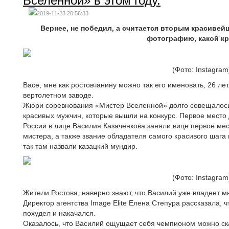
Вселенной» в этом году.
2019-11-23 20:56:33
Вернее, не победил, а считается вторым красиве
фотографию, какой кр
(Фото: Instagram
Васе, мне как ростовчанину можно так его именовать, 26 ле
вертолетном заводе.
Жюри соревнования «Мистер Вселенной» долго совещалось, 
красивых мужчин, которые вышли на конкурс. Первое место
России в лице Василия Казаченкова заняли вице первое мест
мистера, а также звание обладателя самого красивого шага
так там назвали казацкий мундир.
(Фото: Instagram
Жители Ростова, наверно знают, что Василий уже владеет 
Директор агентства Image Elite Елeна Стeпура рассказала, 
похудел и накачался.
Оказалось, что Вaсилий ощущает себя чемпионом можно сказ