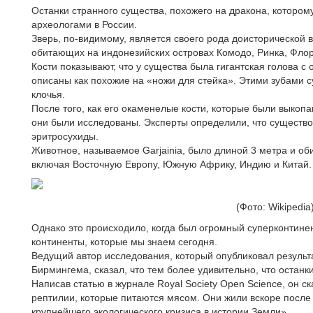
Останки странного существа, похожего на дракона, которо
археологами в России.
Зверь, по-видимому, является своего рода доисторической 
обитающих на индонезийских островах Комодо, Ринка, Флор
Кости показывают, что у существа была гигантская голова с
описаны как похожие на «ножи для стейка». Этими зубами 
клочья.
После того, как его окаменелые кости, которые были выкопа
они были исследованы. Эксперты определили, что существо 
эритросухиды.
Животное, называемое Garjainia, было длиной 3 метра и о
включая Восточную Европу, Южную Африку, Индию и Китай.
(Фото: Wikipedia
Однако это происходило, когда был огромный суперконтинент
континенты, которые мы знаем сегодня.
Ведущий автор исследования, который опубликовал результа
Бирмингема, сказал, что тем более удивительно, что останк
Написав статью в журнале Royal Society Open Science, он с
рептилии, которые питаются мясом. Они жили вскоре после
крупнейшего экологического кризиса в истории Земли».