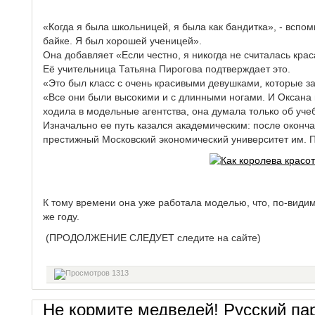
«Когда я была школьницей, я была как бандитка», - вспо
байке. Я был хорошей ученицей».
Она добавляет «Если честно, я никогда не считалась кра
Её учительница Татьяна Пирогова подтверждает это.
«Это был класс с очень красивыми девушками, которые з
«Все они были высокими и с длинными ногами. И Оксана
ходила в модельные агентства, она думала только об уче
Изначально ее путь казался академическим: после оконч
престижный Московский экономический университет им. П
К тому времени она уже работала моделью, что, по-видим
же году.
(ПРОДОЛЖЕНИЕ СЛЕДУЕТ следите на сайте)
1313
Не кормите медведей! Русский па