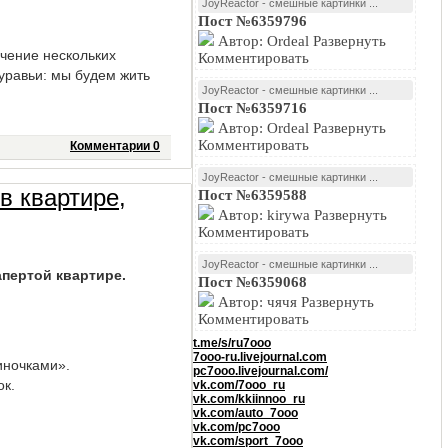
JoyReactor - смешные картинки ...
Пост №6359796
Автор: Ordeal Развернуть
ечение нескольких
Комментировать
муравьи: мы будем жить
JoyReactor - смешные картинки ...
Пост №6359716
Автор: Ordeal Развернуть
Комментировать
Комментарии 0
JoyReactor - смешные картинки ...
в квартире,
Пост №6359588
Автор: kirywa Развернуть
Комментировать
JoyReactor - смешные картинки ...
апертой квартире.
Пост №6359068
Автор: чячя Развернуть
Комментировать
t.me/s/ru7ooo
7ooo-ru.livejournal.com
иночками».
pc7ooo.livejournal.com/
ок.
vk.com/7ooo_ru
vk.com/kkiinnoo_ru
vk.com/auto_7ooo
vk.com/pc7ooo
vk.com/sport_7ooo