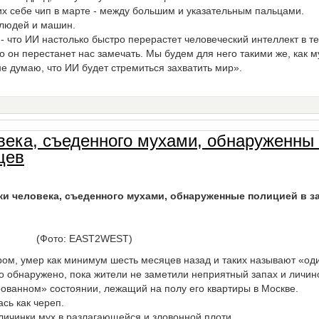
их себе чип в марте - между большим и указательным пальцами.
 людей и машин.
 - что ИИ настолько быстро перерастет человеческий интеллект в т
о он перестанет нас замечать. Мы будем для него такими же, как 
 не думаю, что ИИ будет стремиться захватить мир».
ка, съеденного мухами, обнаруженны 
цев
ки человека, съеденного мухами, обнаруженные полицией в з
(Фото: EAST2WEST)
дром, умер как минимум шесть месяцев назад и таких называют «од
ло обнаружено, пока жители не заметили неприятный запах и личин
ванном» состоянии, лежащий на полу его квартиры в Москве.
сь как череп.
личинки мух в разлагающейся и зловонной плоти.