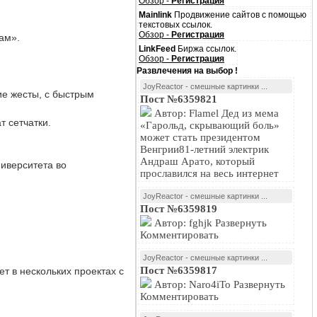
Обзор -
Регистрация
Mainlink
Продвижение сайтов с помощью
текстовых ссылок.
Обзор -
Регистрация
ам».
LinkFeed
Биржа ссылок.
Обзор -
Регистрация
Развлечения на выбор !
JoyReactor - смешные картинки ...
ие жесты, с быстрым
Пост №6359821
Автор: Flamel Дед из мема
 сетчатки.
«Гарольд, скрывающий боль»
может стать президентом
Венгрии81-летний электрик
Андраш Арато, который
иверситета во
прославился на весь интернет
JoyReactor - смешные картинки ...
Пост №6359819
Автор: fghjk Развернуть
Комментировать
JoyReactor - смешные картинки ...
Пост №6359817
т в нескольких проектах с
Автор: Naro4iTo Развернуть
Комментировать