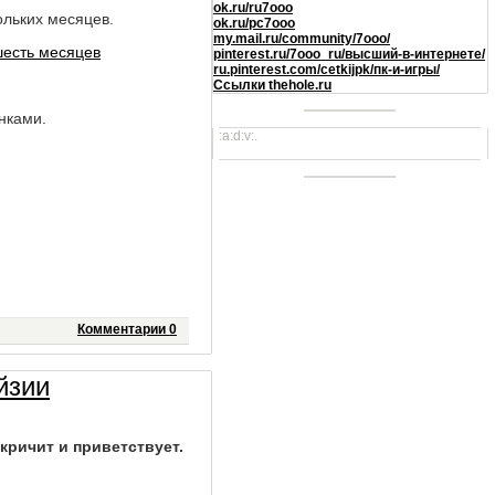
ok.ru/ru7ooo
ольких месяцев.
ok.ru/pc7ooo
my.mail.ru/community/7ooo/
pinterest.ru/7ooo_ru/высший-в-интернете/
ru.pinterest.com/cetkijpk/пк-и-игры/
Ссылки thehole.ru
нками.
:a:d:v:.
Комментарии 0
йзии
кричит и приветствует.