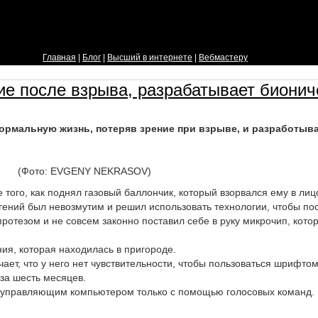
Главная
|
Блог
|
Высший в интернете
|
Вебмастеру
ие после взрыва, разрабатывает бионич
нормальную жизнь, потеряв зрение при взрыве, и разработыва
(Фото: EVGENY NEKRASOV)
 того, как поднял газовый баллончик, который взорвался ему в лиц
ений был невозмутим и решил использовать технологии, чтобы пос
протезом и не совсем законно поставил себе в руку микрочип, кото
ия, которая находилась в пригороде.
ает, что у него нет чувствительности, чтобы пользоваться шрифто
за шесть месяцев.
 управляющим компьютером только с помощью голосовых команд.