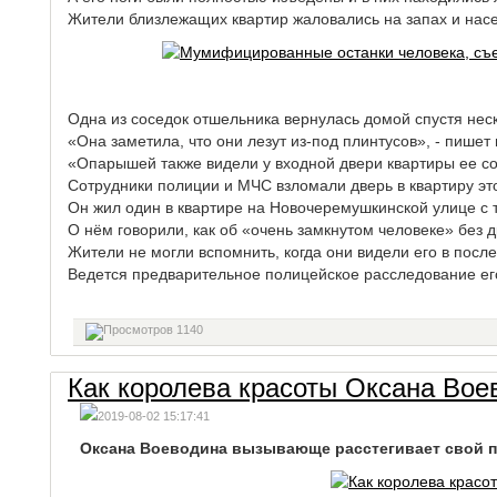
Жители близлежащих квартир жаловались на запах и насе
Одна из соседок отшельника вернулась домой спустя нес
«Она заметила, что они лезут из-под плинтусов», - пишет
«Опарышей также видели у входной двери квартиры ее с
Сотрудники полиции и МЧС взломали дверь в квартиру э
Он жил один в квартире на Новочеремушкинской улице с те
О нём говорили, как об «очень замкнутом человеке» без д
Жители не могли вспомнить, когда они видели его в после
Ведется предварительное полицейское расследование его 
1140
Как королева красоты Оксана Вое
2019-08-02 15:17:41
Оксана Воеводина вызывающе расстегивает свой пид