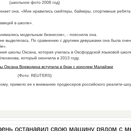
(школьное фото 2008 год)
минает она. «Мне нравились скейтеры, байкеры, спортивные ребята
савицей в школе».
анимались модельным бизнесом», - пояснила она.
 не выделялась. По сравнению с другими девушками она была очен
бе».
ания школы Оксана, которая училась в Оксфордской языковой школ
леханова, который окончила в 2013 году.
(Фото: REUTERS)
ому, привело ее к вниманию продюсеров российского реалити-шоу,
рень останавил свою машину рядом с м