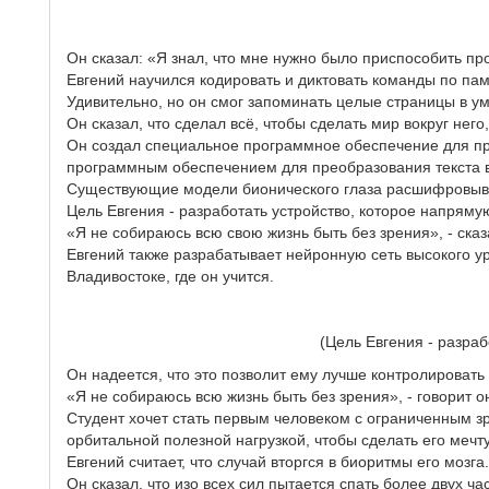
Он сказал: «Я знал, что мне нужно было приспособить пр
Евгений научился кодировать и диктовать команды по пам
Удивительно, но он смог запоминать целые страницы в ум
Он сказал, что сделал всё, чтобы сделать мир вокруг него
Он создал специальное программное обеспечение для пр
программным обеспечением для преобразования текста в
Существующие модели бионического глаза расшифровыва
Цель Евгения - разработать устройство, которое напряму
«Я не собираюсь всю свою жизнь быть без зрения», - сказ
Евгений также разрабатывает нейронную сеть высокого 
Владивостоке, где он учится.
(Цель Евгения - разра
Он надеется, что это позволит ему лучше контролировать
«Я не собираюсь всю жизнь быть без зрения», - говорит о
Студент хочет стать первым человеком с ограниченным зр
орбитальной полезной нагрузкой, чтобы сделать его мечт
Евгений считает, что случай вторгся в биоритмы его мозга.
Он сказал, что изо всех сил пытается спать более двух ч