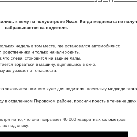
лись к нему на полуострове Ямал. Когда медвежата не получи
набрасывается на водителя.
ольких недель в том месте, где остановился автомобилист.
, родственники и только начали ходить.
 что слева, стоновится на задние лапы.
ается ворваться в машину, вцепившись в окно.
зу же уезжает от опасности.
ло закончится намного хуже для водителя, поскольку медведи этог
у в отдаленном Пуровском районе, просили поесть в течение двух
отря на то, что она покрывает 40 000 квадратных километров.
 их под опеку.