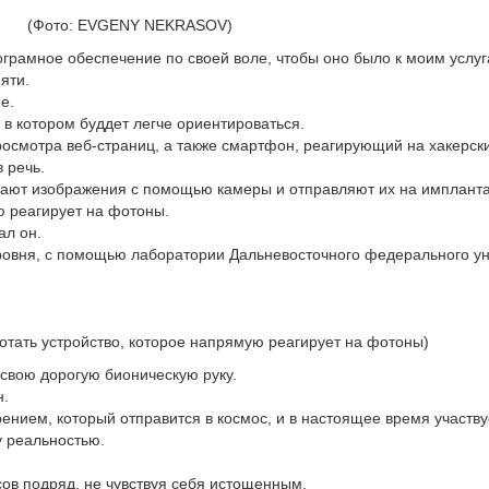
(Фото: EVGENY NEKRASOV)
ограмное обеспечение по своей воле, чтобы оно было к моим услуг
яти.
е.
, в котором буддет легче ориентироваться.
осмотра веб-страниц, а также смартфон, реагирующий на хакерск
 речь.
ют изображения с помощью камеры и отправляют их на имплантат
ю реагирует на фотоны.
ал он.
уровня, с помощью лаборатории Дальневосточного федерального ун
ботать устройство, которое напрямую реагирует на фотоны)
 свою дорогую бионическую руку.
н.
ением, который отправится в космос, и в настоящее время участвуе
у реальностью.
асов подряд, не чувствуя себя истощенным.