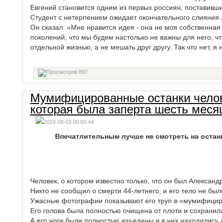
Евгений становится одним из первых россиян, поставивш
Студент с нетерпением ожидает окончательного слияния
Он сказал: «Мне нравится идея - она не моя собственная
поколений, что мы будем настолько не важны для него, чт
отдельной жизнью, а не мешать друг другу. Так что нет, я
897
Мумифицированные останки челове
которая была заперта шесть меся
2019-08-03 00:50:44
Впечатлительным лучше не смотреть на остан
Человек, о котором известно только, что он был Алексан
Никто не сообщил о смерти 44-летнего, и его тело не бы
Ужасные фотографии показывают его труп в «мумифициро
Его голова была полностью очищена от плоти и сохранила
А его ноги были полностью изъедены и в них находились 