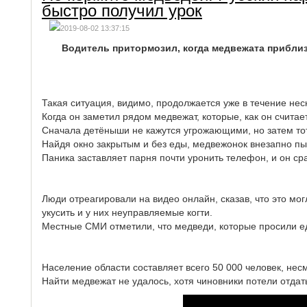
быстро получил урок
2019-08-02 13:37:15
Водитель притормозил, когда медвежата приблизи
Такая ситуация, видимо, продолжается уже в течение неск
Когда он заметил рядом медвежат, которые, как он считает
Сначала детёныши не кажутся угрожающими, но затем тот,
Найдя окно закрытым и без еды, медвежонок внезапно пыт
Паника заставляет парня почти уронить телефон, и он сра
Люди отреагировали на видео онлайн, сказав, что это мог
укусить и у них неуправляемые когти.
Местные СМИ отметили, что медведи, которые просили ед
Население области составляет всего 50 000 человек, несм
Найти медвежат не удалось, хотя чиновники потели отдать