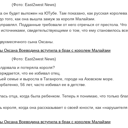
(Фото: East2west News)
а он будет выложен на ЮТубе. Там показано, как русская королева
до того, как она вышла замуж за короля Малайзии.
управлял. Подданные требовали от него отречься от престола. Что 
 источниками, свидетельствующими о том, что ему становилось все
 двухмесячного сына Оксаны.
(Фото: East2west News)
олдовала и потеряла короля?
ерждается, что ее избивал отец.
ьей семье и выросла в Таганроге, городе на Азовском море.
рбатенко, 56 лет, часто избивал ее в детстве.
лась отца, когда была ребенком. Теперь я понимаю, что только бла
ь короля, когда она рассказывает о своей юности, как «нарушител