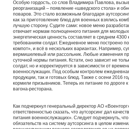
Особую гордость, со слов Владимира Павлова, вызы
реорганизаций – появление «шведского стола» и об
поваров. Это стало возможным благодаря аутсорсингу
как за приготовление блюд для военных взялись ком
лучшую сторону. Судите сами: новое меню разработ
отвечает нормам полноценного питания для молодых 
энергетическая ценность составляет в среднем 4300 
требованиям солдат. Ежедневное меню построено по 
компот», и всё в нескольких вариантах. Например, су
вермишелевый или рассольник. Любые изменения пр
суточной нормы питания. Кстати, оно зависит не толь
солдат, но и корректируется в зависимости от времен
военнослужащих. Под особым контролем ежедневная 
продукции, так и готовых блюд. Также с осени 2016 г
кормили призывников. Теперь их питание по дороге к
вагона-ресторана.
Как подчеркнул генеральный директор АО «Военторг»
ответственностью сказать, что аутсорсинг дал качес
питания военнослужащих». Следует подчеркнуть, чт
обязательств на систему аутсорсинга в целом измени