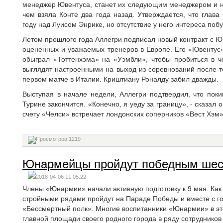
менеджер Ювентуса, станет их следующим менеджером и на
чем взяла Конте два года назад. Утверждается, что глав
году над Луисом Энрике, но отсутствие у него интереса поб
Летом прошлого года Аллегри подписал новый контракт с Ю
оцененных и уважаемых тренеров в Европе. Его «Ювентус»
обыграл «Тоттенхэма» на «Уэмбли», чтобы пробиться в ч
выглядят настроенными на выход из соревнований после то
первом матче в Италии. Криштиану Роналду забил дважды.
Выступая в начале недели, Аллегри подтвердил, что поки
Турине закончится. «Конечно, я уеду за границу», - сказал 
счету «Челси» встречает лондонских соперников «Вест Хэм
1219
Юнармейцы пройдут победным шес
2018-04-06 11:05:22
Члены «Юнармии» начали активную подготовку к 9 мая. Как
стройными рядами пройдут на Параде Победы и вместе с го
«Бессмертный полк». Многие воспитанники «Юнармии» в это
главной площади своего родного города в ряду сотрудников 