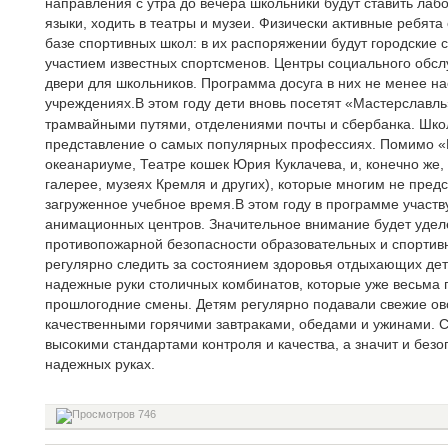
направления с утра до вечера школьники будут ставить лаб
языки, ходить в театры и музеи. Физически активные ребята
базе спортивных школ: в их распоряжении будут городские 
участием известных спортсменов. Центры социального обсл
двери для школьников. Программа досуга в них не менее н
учреждениях.
В этом году дети вновь посетят «Мастерславль
трамвайными путями, отделениями почты и сбербанка. Школ
представление о самых популярных профессиях. Помимо «
океанариуме, Театре кошек Юрия Куклачева, и, конечно же,
галерее, музеях Кремля и других), которые многим не пред
загруженное учебное время.В этом году в программе участву
анимационных центров. Значительное внимание будет уде
противопожарной безопасности образовательных и спортив
регулярно следить за состоянием здоровья отдыхающих дет
надежные руки столичных комбинатов, которые уже весьма
прошлогодние смены. Детям регулярно подавали свежие ов
качественными горячими завтраками, обедами и ужинами. 
высокими стандартами контроля и качества, а значит и безо
надежных руках.
746