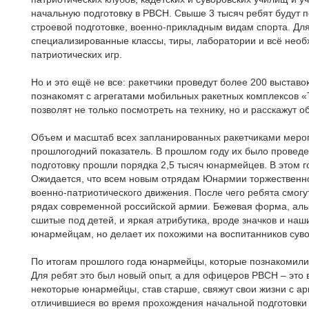
начальную подготовку в РВСН. Свыше 3 тысяч ребят будут 
строевой подготовке, военно-прикладным видам спорта. Для
специализированные классы, тиры, лаборатории и всё нео
патриотических игр.
Но и это ещё не все: ракетчики проведут более 200 выставо
познакомят с агрегатами мобильных ракетных комплексов «Т
позволят не только посмотреть на технику, но и расскажут 
Объем и масштаб всех запланированных ракетчиками мероп
прошлогодний показатель. В прошлом году их было проведе
подготовку прошли порядка 2,5 тысяч юнармейцев. В этом го
Ожидается, что всем новым отрядам Юнармии торжественно
военно-патриотического движения. После чего ребята смогу
рядах современной российской армии. Бежевая форма, алы
сшитые под детей, и яркая атрибутика, вроде значков и наш
юнармейцам, но делает их похожими на воспитанников суво
По итогам прошлого года юнармейцы, которые познакомилис
Для ребят это был новый опыт, а для офицеров РВСН – это в
некоторые юнармейцы, став старше, свяжут свои жизни с арм
отличившиеся во время прохождения начальной подготовки 