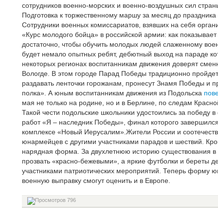
сотрудников военно-морских и военно-воздушных сил стран
Подготовка к торжественному маршу за месяц до праздника 
Сотрудники военных комиссариатов, взявших на себя орган
«Курс молодого бойца» в российской армии: как показывает
достаточно, чтобы обучить молодых людей слаженному вое
будет немало опытных ребят, дебютный выход на параде ко
некоторых регионах воспитанникам движения доверят сменный
Вологде. В этом городе Парад Победы традиционно пройд
раздавать ленточки горожанам, пронесут Знамя Победы и п
полка».
А юным воспитанникам движения из Подольска
пов
мая не только на родине, но и в Берлине, по следам Красн
Такой чести подольские школьники удостоились за победу в
работ «Я – наследник Победы», финал которого завершилс
комплексе «Новый Иерусалим».Жители России и соотечестве
юнармейцев с другими участниками парадов и шествий. Кро
нарядная форма. За двухлетнюю историю существования в 
прозвать «красно-бежевыми», а яркие футболки и береты 
участниками патриотических мероприятий. Теперь форму ю
военную выправку смогут оценить и в Европе.
796