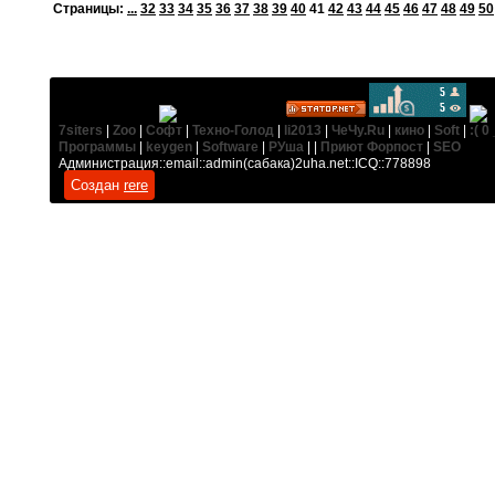
Cтраницы:
...
32
33
34
35
36
37
38
39
40
41
42
43
44
45
46
47
48
49
50
7siters
|
Zoo
|
Софт
|
Техно-Голод
|
li2013
|
ЧеЧу.Ru
|
кино
|
Soft
|
:( 0 
Программы
|
keygen
|
Software
|
РУша
| |
Приют Форпост
|
SEO
Администрация::email::admin(сабака)2uha.net::ICQ::778898
Создан
rere