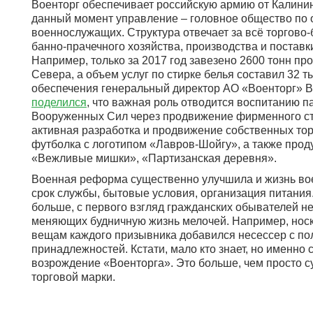
Военторг обеспечивает российскую армию от Калинин
данный момент управление – головное общество по 
военнослужащих. Структура отвечает за всё торгово
банно-прачечного хозяйства, производства и поставк
Например, только за 2017 год завезено 2600 тонн п
Севера, а объем услуг по стирке белья составил 32 
обеспечения генеральный директор АО «Военторг» 
поделился
, что важная роль отводится воспитанию 
Вооруженных Сил через продвижение фирменного ст
активная разработка и продвижение собственных то
футболка с логотипом «Лавров-Шойгу», а также про
«Вежливые мишки», «Партизанская деревня».
Военная реформа существенно улучшила и жизнь во
срок службы, бытовые условия, организация питания
больше, с первого взгляд гражданских обывателей н
меняющих будничную жизнь мелочей. Например, носк
вещам каждого призывника добавился несессер с п
принадлежностей. Кстати, мало кто знает, но именно 
возрождение «Военторга». Это больше, чем просто с
торговой марки.