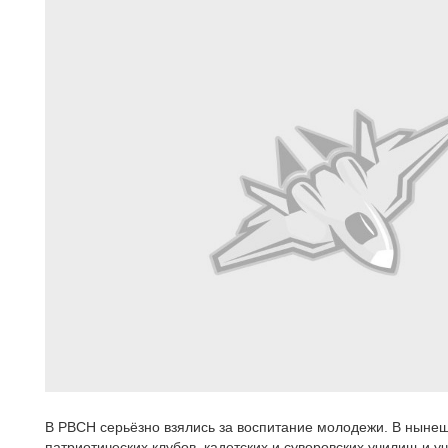
В РВСН серьёзно взялись за воспитание молодежи. В нынеш
патриотических клубов, кадетских и суворовских училищ и 