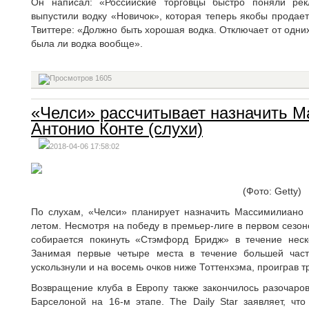
Он написал: «Российские торговцы быстро поняли ре
выпустили водку «Новичок», которая теперь якобы продае
Твиттере: «Должно быть хорошая водка. Отключает от одних
была ли водка вообще».
1605
«Челси» рассчитывает назначить М
Антонио Конте (слухи)
2018-04-06 17:58:02
(Фото: Getty)
По слухам, «Челси» планирует назначить Массимилиано 
летом. Несмотря на победу в премьер-лиге в первом сезон
собирается покинуть «Стэмфорд Бридж» в течение неск
Занимая первые четыре места в течение большей част
ускользнули и на восемь очков ниже Тоттенхэма, проиграв т
Возвращение клуба в Европу также закончилось разочаров
Барселоной на 16-м этапе. The Daily Star заявляет, что