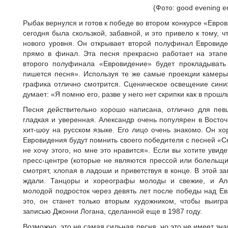
(Фото: good evening e
Рыбак вернулся и готов к победе во втором конкурсе «Евро
сегодня была скользкой, забавной, и это привело к тому, 
нового уровня. Он открывает второй полуфинал Евровиде
прямо в финал. Эта песня прекрасно работает на этапе
второго полуфинала «Евровидение» будет прокладывать
пишется песня». Используя те же самые проекции камеры
графика отлично смотрится. Сценическое освещение синих
думает: «Я помню его, разве у него нет скрипки как в прошл
Песня действительно хорошо написана, отлично для певц
гладкая и уверенная. Александр очень популярен в Восто
хит-шоу на русском языке. Его лицо очень знакомо. Он хо
Евровидения будут помнить своего победителя с песней «Ска
не хочу этого, но мне это нравится». Если вы хотите увид
пресс-центре (которые не являются прессой или болельщ
смотрят, хлопая в ладоши и приветствуя в конце. В этой за
ждали. Танцоры и хореографы молоды и свежие, и Але
молодой подросток через девять лет после победы над Ев
это, он станет только вторым художником, чтобы выигра
записью Джонни Логана, сделанной еще в 1987 году.
Возможно, это не самая сильная песня, но это не имеет зна