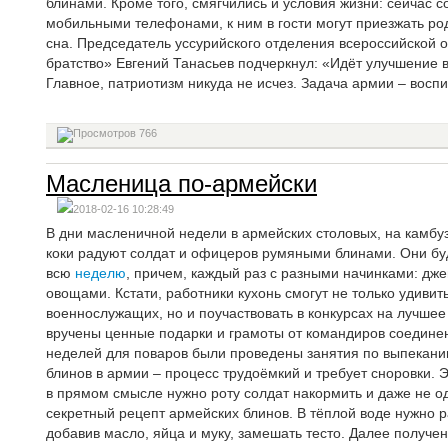
блинами. Кроме того, смягчились и условия жизни: сейчас 
мобильными телефонами, к ним в гости могут приезжать род
сна.
Председатель уссурийского отделения всероссийской 
братство» Евгений Танасьев подчеркнул: «Идёт улучшение в
Главное, патриотизм никуда не исчез. Задача армии – восп
766
Масленица по-армейски
2018-02-16 10:28:49
В дни масленичной недели в армейских столовых, на камбу
коки радуют солдат и офицеров румяными блинами. Они бу
всю
неделю
, причем, каждый раз с разными начинками: дже
овощами. Кстати, работники кухонь смогут не только удиви
военнослужащих, но и поучаствовать в конкурсах на лучше
вручены ценные подарки и грамоты от командиров соедине
неделей для поваров были проведены занятия по выпеканию
блинов в армии – процесс трудоёмкий и требует сноровки. 
в прямом смысле нужно роту солдат накормить и даже не о
секретный рецепт армейских блинов. В тёплой воде нужно ра
добавив масло, яйца и муку, замешать тесто. Далее получе