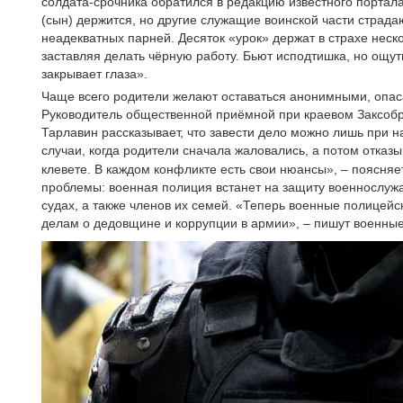
солдата-срочника обратился в редакцию известного портала
(сын) держится, но другие служащие воинской части страда
неадекватных парней. Десяток «урок» держат в страхе неск
заставляя делать чёрную работу. Бьют исподтишка, но ощут
закрывает глаза».
Чаще всего родители желают оставаться анонимными, опаса
Руководитель общественной приёмной при краевом Заксоб
Тарлавин рассказывает, что завести дело можно лишь при н
случаи, когда родители сначала жаловались, а потом отказы
клевете. В каждом конфликте есть свои нюансы», – поясняет
проблемы: военная полиция встанет на защиту военнослуж
судах, а также членов их семей. «Теперь военные полицейс
делам о дедовщине и коррупции в армии», – пишут военные