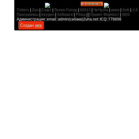
7siters
|
Zoo
|
Софт
|
Техно-Голод
|
li2013
|
ЧеЧу.Ru
|
кино
|
Soft
|
:( 0
Программы
|
keygen
|
Software
|
РУша
| |
Приют Форпост
|
SEO
Администрация::email::admin(сабака)2uha.net::ICQ::778898
Создан
rere