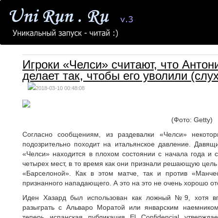
Игроки «Челси» считают, что Антон
делает так, чтобы его уволили (слу
2018-03-10 00:48:08
(Фото: Getty)
Согласно сообщениям, из раздевалки «Челси» некото
подозрительно походит на итальянское давление. Давящие
«Челси» находится в плохом состоянии с начала года и с
четырех мест, в то время как они признали решающую цель
«Барселоной». Как в этом матче, так и против «Манче
признанного нападающего. А это на это не очень хорошо от
Иден Хазард был использован как ложный №9, хотя вп
разыграть с Альваро Моратой или январским наемнико
теперь испанская публикация El Confidencial утвержд