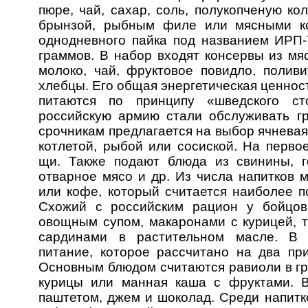
пюре, чай, сахар, соль, полукопченую ко
брынзой, рыбным филе или мясными ко
однодневного пайка под названием ИРП-
граммов. В набор входят консервы из мя
молоко, чай, фруктовое повидло, поливи
хлебцы. Его общая энергетическая ценность
питаются по принципу «шведского ст
российскую армию стали обслуживать г
срочникам предлагается на выбор ячневая
котлетой, рыбой или сосиской. На перво
щи. Также подают блюда из свинины, г
отварное мясо и др. Из числа напитков м
или кофе, который считается наиболее 
Схожий с российским рацион у бойцов
овощным супом, макаронами с курицей, 
сардинами в растительном масле.
В 
питание, которое рассчитано на два пр
Основным блюдом считаются равиоли в гри
курицы или манная каша с фруктами. В
паштетом, джем и шоколад. Среди напитк