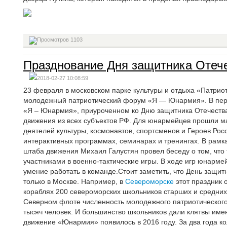
1103
Празднование Дня защитника Отеч
2018-02-27 10:08:59
23 февраля в московском парке культуры и отдыха «Патри
молодежный патриотический форум «Я — Юнармия». В пе
«Я – Юнармия», приуроченном ко Дню защитника Отечества
движения из всех субъектов РФ. Для юнармейцев прошли м
деятелей культуры, космонавтов, спортсменов и Героев Рос
интерактивных программах, семинарах и тренингах. В рамк
штаба движения Михаил Галустян провел беседу о том, что 
участниками в военно-тактические игры. В ходе игр юнарм
умение работать в команде.Стоит заметить, что День защи
только в Москве. Например, в
Североморске
этот праздник 
кораблях 200 североморских школьников старших и средних
Северном флоте численность молодежного патриотического
тысяч человек. И большинство школьников дали клятвы име
движение «Юнармия» появилось в 2016 году. За два года ко