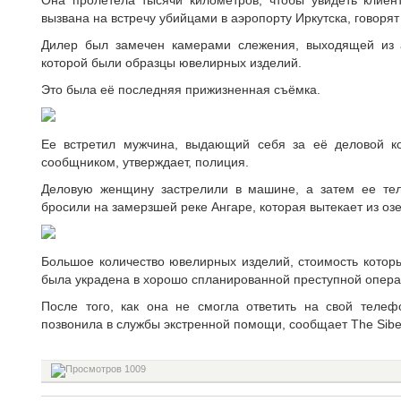
Она пролетела тысячи километров, чтобы увидеть клиен
вызвана на встречу убийцами в аэропорту Иркутска, говорят
Дилер был замечен камерами слежения, выходящей из 
которой были образцы ювелирных изделий.
Это была её последняя прижизненная съёмка.
Ее встретил мужчина, выдающий себя за её деловой ко
сообщником, утверждает, полиция.
Деловую женщину застрелили в машине, а затем ее тел
бросили на замерзшей реке Ангаре, которая вытекает из озе
Большое количество ювелирных изделий, стоимость которы
была украдена в хорошо спланированной преступной операц
После того, как она не смогла ответить на свой теле
позвонила в службы экстренной помощи, сообщает The Siber
1009