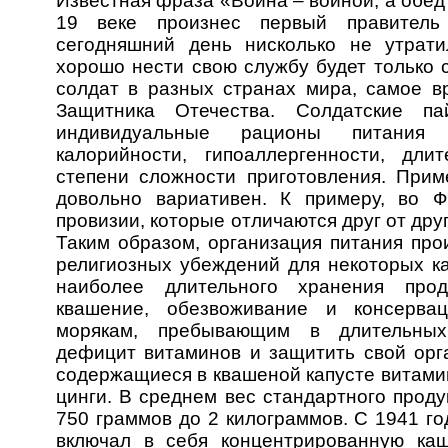
Известная фраза «Война – войной, а обед
19 веке произнес первый правитель
сегодняшний день нисколько не утрати
хорошо нести свою службу будет только 
солдат в разных странах мира, самое в
Защитника Отечества.
Солдатские па
индивидуальные рационы питания
калорийности, гипоаллергенности, дли
степени сложности приготовления. Прим
довольно вариативен. К примеру, во 
провизии, которые отличаются друг от др
Таким образом, организация питания про
религиозных убеждений для некоторых к
наиболее длительного хранения прод
квашение, обезвоживание и консерва
морякам, пребывающим в длительных 
дефицит витаминов и защитить свой орга
содержащиеся в квашеной капусте витами
цинги.
В среднем вес стандартного проду
750 граммов до 2 килограммов. С 1941 го
включал в себя концентрированную каш