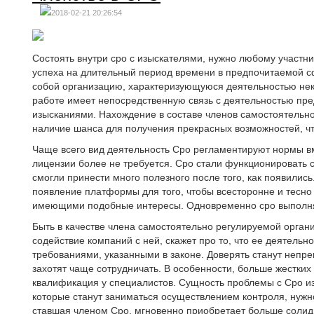
2018-02-21 20:26:54
Состоять внутри сро с изыскателями, нужно любому участни
успеха на длительный период времени в предпочитаемой с
собой организацию, характеризующуюся деятельностью нек
работе имеет непосредственную связь с деятельностью пр
изысканиями. Нахождение в составе членов самостоятельн
наличие шанса для получения прекрасных возможностей, чт
Чаще всего вид деятельность Сро регламентируют нормы вм
лицензии более не требуется. Сро стали функционировать с
смогли принести много полезного после того, как появилис
появление платформы для того, чтобы всесторонне и тесно 
имеющими подобные интересы. Одновременно сро выполн
Быть в качестве члена самостоятельно регулируемой орган
содействие компаний с ней, скажет про то, что ее деятельн
требованиями, указанными в законе. Доверять станут непр
захотят чаще сотрудничать. В особенности, больше жестких
квалификация у специалистов. Сущность проблемы с Сро из
которые станут заниматься осуществлением контроля, нужн
ставшая членом Сро, мгновенно приобретает больше солид