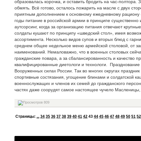
образовалась корочка, и оставить бродить на час-полтора.
обмять. Всё готово, осталось пожарить на масле с двух сто
приятным дополнением к основному ежедневному рациону со
годы питание в российской армии в принципе существенно 
аутсорсинг, когда за организацию питания отвечают крупн
солдаты кушают по принципу «шведский стол», имея возмо
ассортимента. Несколько видов супов и вторых блюд с гарн
среднем общее недельное меню армейской столовой, от зак
наименований. Немаловажно, что в военных столовых сейч
гражданские повара, а за сбалансированность и качество п
квалифицированные диетологи и технологи.
Празднование 
Вооруженных силах России. Так во многих округах праздни
спортивные состязания, угощение блинами и солдатской ка
военнослужащих и членов их семей до гражданского персон
частях даже соорудят самое настоящее чучело Масленицы, к
809
Cтраницы:
...
34
35
36
37
38
39
40
41
42
43
44
45
46
47
48
49
50
51
52