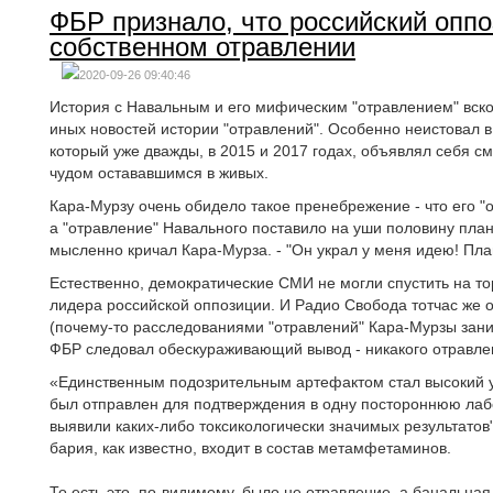
ФБР признало, что российский оппо
собственном отравлении
2020-09-26 09:40:46
История с Навальным и его мифическим "отравлением" вск
иных новостей истории "отравлений". Особенно неистовал 
который уже дважды, в 2015 и 2017 годах, объявлял себя 
чудом остававшимся в живых.
Кара-Мурзу очень обидело такое пренебрежение - что его "
а "отравление" Навального поставило на уши половину плане
мысленно кричал Кара-Мурза. - "Он украл у меня идею! Пла
Естественно, демократические СМИ не могли спустить на то
лидера российской оппозиции. И Радио Свобода тотчас же
(почему-то расследованиями "отравлений" Кара-Мурзы зан
ФБР следовал обескураживающий вывод - никакого отравле
«Единственным подозрительным артефактом стал высокий у
был отправлен для подтверждения в одну постороннюю лабо
выявили каких-либо токсикологически значимых результатов"
бария, как известно, входит в состав метамфетаминов.
То есть это, по-видимому, было не отравление, а банальная