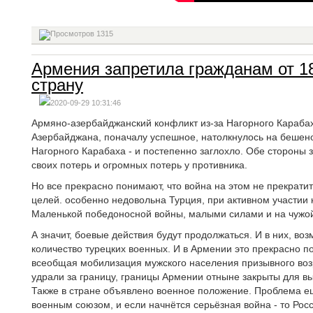
1315
Армения запретила гражданам от 18
страну
2020-09-29 10:31:46
Армяно-азербайджанский конфликт из-за Нагорного Караба
Азербайджана, поначалу успешное, натолкнулось на бешен
Нагорного Карабаха - и постепенно заглохло. Обе стороны 
своих потерь и огромных потерь у противника.
Но все прекрасно понимают, что война на этом не прекратит
целей. особенно недовольна Турция, при активном участии 
Маленькой победоносной войны, малыми силами и на чужой 
А значит, боевые действия будут продолжаться. И в них, во
количество турецких военных. И в Армении это прекрасно п
всеобщая мобилизация мужского населения призывного возр
удрали за границу, границы Армении отныне закрыты для вые
Также в стране объявлено военное положение. Проблема ещ
военным союзом, и если начнётся серьёзная война - то Рос