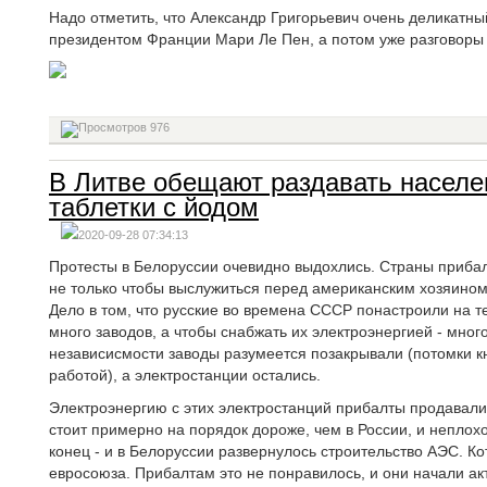
Надо отметить, что Александр Григорьевич очень деликатный
президентом Франции Мари Ле Пен, а потом уже разговоры 
976
В Литве обещают раздавать насел
таблетки с йодом
2020-09-28 07:34:13
Протесты в Белоруссии очевидно выдохлись. Страны прибал
не только чтобы выслужиться перед американским хозяином
Дело в том, что русские во времена СССР понастроили на т
много заводов, а чтобы снабжать их электроэнергией - мног
независисмости заводы разумеется позакрывали (потомки к
работой), а электростанции остались.
Электроэнергию с этих электростанций прибалты продавали 
стоит примерно на порядок дороже, чем в России, и неплох
конец - и в Белоруссии развернулось строительство АЭС. К
евросоюза. Прибалтам это не понравилось, и они начали ак