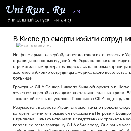
В Киеве до смерти избили сотрудн
2020-10-01 08:25:25
На фоне армяно-азербайджанского конфликта новости с Ук
страницы новостных изданий. Но Украина решила не мирить
стремительным домкратом ворвалась на первые страницы н
жестокое избиение сотрудницы американского посольства, к
больнице.
Гражданка США Санвер Никаело была обнаружена в Шевчен
железной дорогой со следами достаточно сильных травм. Её
- спасти ей жизнь не удалось. Посольство США подтвердило
Разумеется, патриоты Украины моментально провели следс
который точь-в-точь оказался похожим на Петрова и Бошир
Скрипалей. Однако источники в следственных органах на у
вероятнее всего гражданку США сбил поезд. Она занимала
добегалась. А приближения поезда она не услышала, ибо б