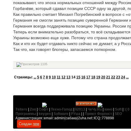
показывают, что эпоха нормальных отношений между Росси
Горбачёве, который сдавал позиции СССР одну за другой, п
Как правильно считает Михаил Погребинский в вопросе с «
Германия не смогли занять позицию суверенной Германии и
Германия всегда поддерживала позицию Украины. России пр
Теперь если внимательно разобраться, то всё складывается 
Украины возможно еще хуже. Потому что страна продолжает 
Как и кто их будет отдавать никто сейчас не думает, а у Рос
Так что, как говорят блогеры, запасаемся попкорном.
1105
Cтраницы:
...
5
6
7
8
9
10
11
12
13
14
15
16
17
18
19
20
21
22
23
24
...
7siters
|
Zoo
|
Софт
|
Техно-Голод
|
li2013
|
ЧеЧу.Ru
|
кино
|
Soft
|
:( 0 
Программы
|
keygen
|
Software
|
РУша
| |
Приют Форпост
|
SEO
Администрация::email::admin(сабака)2uha.net::ICQ::778898
Создан
rere