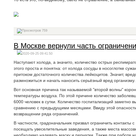
759
В Москве вернули часть ограничени
2020-09-25 09:41:50
Наступают холода, а значито, количество острых респимра
этого проста и понятна: от холода сосуды в носоглотке сужа
притоком достаточного количества лейкоцитов. Значит, вре
размножиться и начать наносить серьёзный вред организму.
Вот основная причина так называемой "второй волны" коро
температуры воздуха. По этой причине количество заболев
6000 человек в сутки. Количество госпитализаций заметно в
сравнению с предыдущими месяцами. Ввиду этой опасност
возвращении ряда ограничений.
В частности, градоначальник призвал ограничить контакты с
посещать увеселительные заведения, а также места массов
необходимо надевать маску и перчатки. Также при работе 