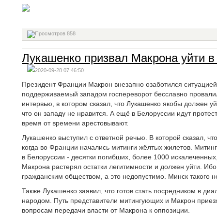
858
Лукашенко призвал Макрона уйти в 
2020-09-28 07:46:50
Президент Франции Макрон внезапно озаботился ситуацией
поддерживаемый западом госпереворот бесславно провалил
интервью, в котором сказал, что Лукашенко якобы должен у
что он западу не нравится. А ещё в Белоруссии идут протес
время от времени арестовывают.
Лукашенко выступил с ответной речью. В которой сказал, чт
когда во Франции начались митинги жёлтых жилетов. Митин
в Белоруссии - десятки погибших, более 1000 искалеченных
Макрона растерял остатки легитимности и должен уйти. Ибо
гражданским обществом, а это недопустимо. Минск такого н
Также Лукашенко заявил, что готов стать посредником в ди
народом. Путь представители митингующих и Макрон приезж
вопросам передачи власти от Макрона к оппозиции.