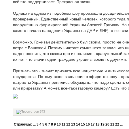
всё это поддерживает. Прекрасная жизнь.
Однако на одном из подобных шоу произошла досаднейшая 
проверенный. Единственный новый человек, которого туда п
вооружённых формирований Украины Алексей Грживач. Но п
самого начала нападения Украины на ДНР и ЛНР, то все счита
Возможно, Грживач действительно был своим, просто не оче
ветра с Банковой. Потому ничтоже сумняшеся заявил, что ни
надо пояснить, что сказки про их наличие - краеугольный к
их нет - то значит одни граждане украины воюют с другими. 
Признать это - значит признать всю нацистскую и античело
государства. Потому такое заявление в эфире ток-шоу - п
патриоты Украины принялись обсуждать, что надо сделать с
или прирезать? А может, всё-таки газовую камеру? Есть что 
743
Cтраницы:
...
3
4
5
6
7
8
9
10
11
12
13
14
15
16
17
18
19
20
21
22
...