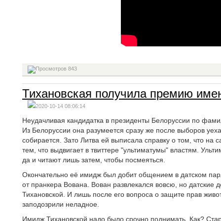
843
Тихановская получила премию име
2020-10-14 08:06:14
Неудачливая кандидатка в президенты Белоруссии по фами
Из Белоруссии она разумеется сразу же после выборов уеха
собирается. Зато Литва ей выписала справку о том, что на 
тем, что выдвигает в твиттере "ультиматумы" властям. Ульт
да и читают лишь затем, чтобы посмеяться.
Окончательно её имидж был добит общением в датском парл
от пранкера Вована. Вован развлекался вовсю, но датские 
Тихановской. И лишь после его вопроса о защите прав жив
заподозрили неладное.
Имидж Тихановской надо было срочно поднимать. Как? Ста