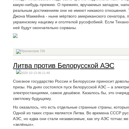
какую-нибудь премию. О премиях, вручаемых западом, напис
реальным достижениям они не имеют никакого отношения. 
Джона Маккейна - ныне мёртвого американского сенатора, 
украинскому нацизму и оголтелой русофобией. Если Тиханов
неё будут окончательно сорваны.
726
Литва против Белорусской АЭС
2020-10-13 06:11:49
Союзное государство России и Белоруссии приносит довол
призы. На днях состоялся пуск белорусской АЭС – а элект
электростанциями, самое дешёвое. Казалось бы, это очере
светлому будущему.
Но оказалось, что есть отдельные странные страны, которых
Одной из таких стран является Литва. Во времена СССР ру
АЭС, но едва они стали независимые, как эту АЭС тотчас ж
«зелёных».