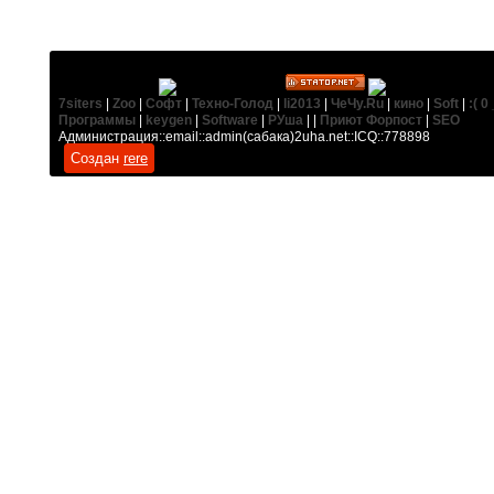
7siters
|
Zoo
|
Софт
|
Техно-Голод
|
li2013
|
ЧеЧу.Ru
|
кино
|
Soft
|
:( 0 
Программы
|
keygen
|
Software
|
РУша
| |
Приют Форпост
|
SEO
Администрация::email::admin(сабака)2uha.net::ICQ::778898
Создан
rere