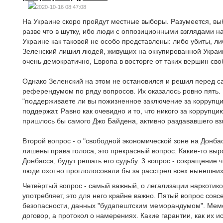
2020-10-16 08:47:08
На Украине скоро пройдут местные выборы. Разумеется, в
разве что в шутку, ибо люди с оппозиционными взглядами н
Украине как таковой не особо представлены: либо убиты, ли
Зеленский лишил людей, живущих на оккупированной Украин
очень демократично, Европа в восторге от таких вершин сво
Однако Зеленский на этом не остановился и решил перед 
референдумом по ряду вопросов. Их оказалось ровно пять.
"поддерживаете ли вы пожизненное заключение за коррупцию?
поддержат. Равно как очевидно и то, что никого за коррупци
пришлось бы самого Джо Байдена, активно раздававшего взя
Второй вопрос - о "свободной экономической зоне на Донба
лишены права голоса, это прекрасный вопрос. Какие-то выр
Донбасса, будут решать его судьбу. 3 вопрос - сокращение 
люди охотно проглолосовали бы за расстрел всех нынешних 
Четвёртый вопрос - самый важный, о легализации наркотико
употребляет, это для него крайне важно. Пятый вопрос совс
безопасности, данных "будапештским меморандумом". Мемор
договор, а протокол о намерениях. Какие гарантии, как их и