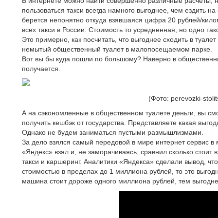
В интернете можно найти совершенно различные расчеты, но
пользоваться такси всегда намного выгоднее, чем ездить на
берется непонятно откуда взявшаяся цифра 20 рублей/кило
всех такси в России. Стоимость то усредненная, но одно так
Это примерно, как посчитать, что выгоднее сходить в туале
немытый общественный туалет в малопосещаемом парке.
Вот вы бы куда пошли по большому? Наверно в общественны
получается.
(Фото: perevozki-stolit
А на сэкономленные в общественном туалете деньги, вы смо
получить кешбэк от государства. Представляете какая выгод
Однако не будем заниматься пустыми размышлизмами.
За дело взялся самый передовой в мире интернет сервис в 
«Яндекс» взял и, не заморачиваясь, сравнил сколько стои
такси и каршеринг. Аналитики «Яндекса» сделали вывод, чт
стоимостью в пределах до 1 миллиона рублей, то это выгод
машина стоит дороже одного миллиона рублей, тем выгодне