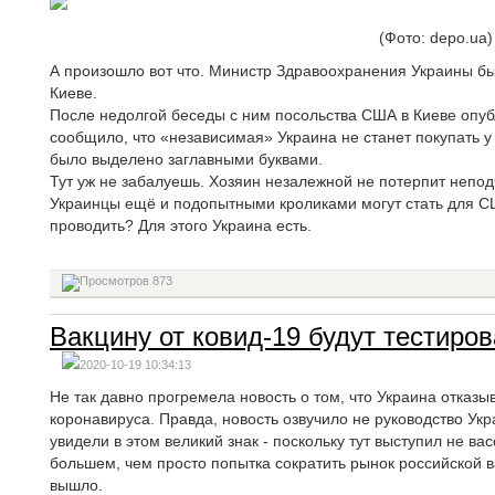
(Фото: depo.ua)
А произошло вот что. Министр Здравоохранения Украины бы
Киеве.
После недолгой беседы с ним посольства США в Киеве опубл
сообщило, что «независимая» Украина не станет покупать у
было выделено заглавными буквами.
Тут уж не забалуешь. Хозяин незалежной не потерпит непо
Украинцы ещё и подопытными кроликами могут стать для С
проводить? Для этого Украина есть.
873
Вакцину от ковид-19 будут тестиров
2020-10-19 10:34:13
Не так давно прогремела новость о том, что Украина отказы
коронавируса. Правда, новость озвучило не руководство Ук
увидели в этом великий знак - поскольку тут выступил не вас
большем, чем просто попытка сократить рынок российской в
вышло.