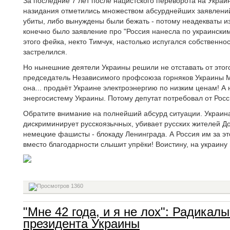
За последние 7 лет после нацистского переворота на Украи
назидания отметились множеством абсурднейших заявлений
убиты, либо вынуждены были бежать - потому неадекваты из
конечно было заявление про "Россия нанесла по украинским
этого фейка, некто Тимчук, настолько испугался собственно
застрелился.
Но нынешние деятели Украины решили не отставать от этого
председатель Независимого профсоюза горняков Украины М
она... продаёт Украине электроэнергию по низким ценам! А 
энергосистему Украины. Потому депутат потребовал от Росс
Обратите внимание на полнейший абсурд ситуации. Украина
дискриминирует русскоязычных, убивает русских жителей До
немецкие фашисты - блокаду Ленинграда. А Россия им за эт
вместо благодарности слышит упрёки! Воистину, на украину
1360
"Мне 42 года, и я не лох": Радикал
президента Украины