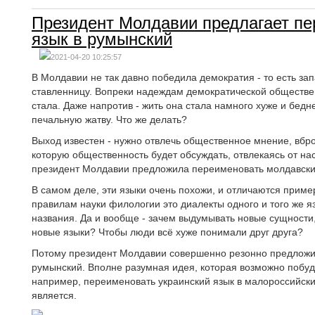
Президент Молдавии предлагает п
язык в румынский
2021-04-20 10:25:57
В Молдавии не так давно победила демократия - то есть за
ставленницу. Вопреки надеждам демократической обществен
стала. Даже напротив - жить она стала намного хуже и бедн
печальную жатву. Что же делать?
Выход известен - нужно отвлечь общественное мнение, вбр
которую общественность будет обсуждать, отвлекаясь от на
президент Молдавии предложила переименовать молдавский
В самом деле, эти языки очень похожи, и отличаются пример
правилам науки филологии это диалекты одного и того же я
названия. Да и вообще - зачем выдумывать новые сущности,
новые языки? Чтобы люди всё хуже понимали друг друга?
Потому президент Молдавии совершенно резонно предложи
румынский. Вполне разумная идея, которая возможно побуди
например, переименовать украинский язык в малороссийский
является.