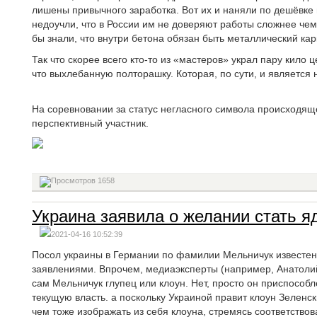
лишены привычного заработка. Вот их и наняли по дешёвке
недоучли, что в России им не доверяют работы сложнее чем
бы знали, что внутри бетона обязан быть металлический кар
Так что скорее всего кто-то из «мастеров» украл пару кило ц
что выхлебанную полторашку. Которая, по сути, и являетс
На соревновании за статус негласного символа происходящ
перспективный участник.
1658
Украина заявила о желании стать 
2021-04-16 10:52:39
Посол украины в Германии по фамилии Мельничук известен
заявлениями. Впрочем, медиаэксперты (например, Анатолий 
сам Мельничук глупец или клоун. Нет, просто он приспосо
текущую власть. а поскольку Украиной правит клоун Зеленски
чем тоже изображать из себя клоуна, стремясь соответствов