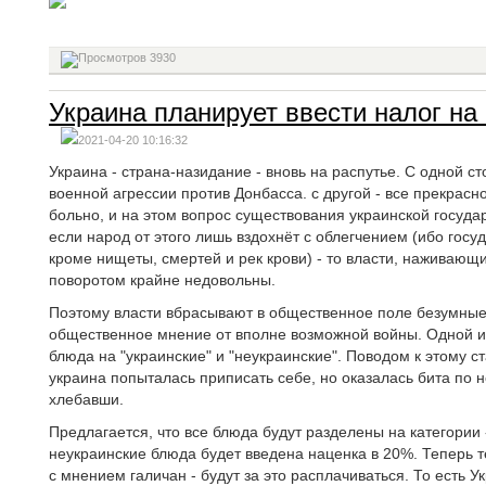
3930
Украина планирует ввести налог на
2021-04-20 10:16:32
Украина - страна-назидание - вновь на распутье. С одной ст
военной агрессии против Донбасса. с другой - все прекрасно
больно, и на этом вопрос существования украинской госуда
если народ от этого лишь вздохнёт с облегчением (ибо госу
кроме нищеты, смертей и рек крови) - то власти, наживаю
поворотом крайне недовольны.
Поэтому власти вбрасывают в общественное поле безумные 
общественное мнение от вполне возможной войны. Одной из
блюда на "украинские" и "неукраинские". Поводом к этому ст
украина попыталась приписать себе, но оказалась бита по 
хлебавши.
Предлагается, что все блюда будут разделены на категории -
неукраинские блюда будет введена наценка в 20%. Теперь т
с мнением галичан - будут за это расплачиваться. То есть 