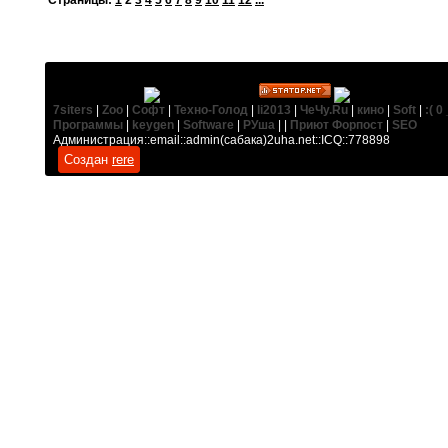
Cтраницы:
1
2
3
4
5
6
7
8
9
10
11
12
...
7siters
|
Zoo
|
Софт
|
Техно-Голод
|
li2013
|
ЧеЧу.Ru
|
кино
|
Soft
|
:( 0 
Программы
|
keygen
|
Software
|
РУша
| |
Приют Форпост
|
SEO
Администрация::email::admin(сабака)2uha.net::ICQ::778898
Создан
rere