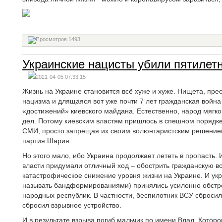
1493
Украинские нацисты убили пятилетн
2021-04-05 07:33:15
Жизнь на Украине становится всё хуже и хуже. Нищета, прес
нацизма и длящаяся вот уже почти 7 лет гражданская война
«достижений» киевского майдана. Естественно, народ мягк
дел. Потому киевским властям пришлось в спешном порядк
СМИ, просто запрещая их своим волюнтаристским решением
партия Шария.
Но этого мало, ибо Украина продолжает лететь в пропасть. 
власти придумали отличный ход – обострить гражданскую во
катастрофическое снижение уровня жизни на Украине. И укр
называть бандформированиями) принялись усиленно обстре
народных республик. В частности, беспилотник ВСУ сброси
сбросил взрывное устройство.
И в результате взрыва погиб мальчик по имени Влад. Которо