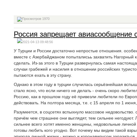
1970
Россия запрещает авиасообщение с
2021-04-13 09:48:56
У Турции и России достаточно непростые отношения. особен
вместе с Азербайджаном попыталисьь захватить Нагорный к
сделать. Из-за этого в Турции развернулась самая настоящ
случаи грабежей и насилия в отношении российских туристо
пытаются ехать в эту страну.
Однако в этом году в турции случилась серьёзнейшая вспы
стало ясно, что если ничего не делать - очень скоро любите
Россию, как в прошлом году её привезли любители по Европ
действовать. На полтора месяца, т.е. с 15 апреля по 1 июн
Разумеется, в соцсетях вспыхнуло массовое недовольство.
причём чем страшнее они выглядят, тем сильнее негодуют. Л
сильнее всего хотят именно женщины, недовольные личной 
готовы любить кого угодно. Вот почему мы видим такой взр
эпизода личной жизни - можно и коронавирусом заразиться, 