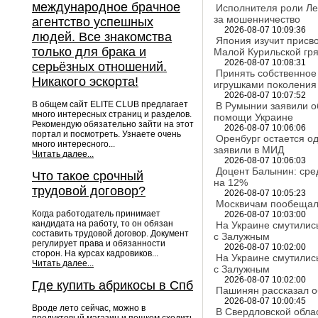
международное брачное
Исполнителя роли Ле
за мошенничество
агентство успешных
2026-08-07 10:09:36
людей. Все знакомства
Япония изучит присво
только для брака и
Малой Курильской гр
2026-08-07 10:08:31
серьёзных отношений.
Принять собственно
Никакого эскорта!
игрушками поколения
2026-08-07 10:07:52
В общем сайт ELITE CLUB предлагает
В Румынии заявили о
много интересных страниц и разделов.
помощи Украине
Рекомендую обязательно зайти на этот
2026-08-07 10:06:06
портал и посмотреть. Узнаете очень
Оренбург остается од
много интересного...
заявили в МИД
Читать далее...
2026-08-07 10:06:03
Доцент Балынин: сред
Что такое срочный
на 12%
трудовой договор?
2026-08-07 10:05:23
Москвичам пообещал
Когда работодатель принимает
2026-08-07 10:03:00
кандидата на работу, то он обязан
На Украине смутились
составить трудовой договор. Документ
с Залужным
регулирует права и обязанности
2026-08-07 10:02:00
сторон. На курсах кадровиков...
На Украине смутились
Читать далее...
с Залужным
2026-08-07 10:02:00
Где купить абрикосы в Спб
Пашинян рассказал 
2026-08-07 10:00:45
Вроде лето сейчас, можно в
В Свердловской облас