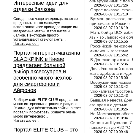
обнаруженный с пом
Интересные идеи для
2026-08-07 10:17:26
отделки балкона
Опрос показал, скол
2026-08-07 10:17:10
Бутман рассказал, п
Сегодня все чаще владельцы квартир
предпочитают по максимум
приезжают в Россию
использовать все принадлежащие им
2026-08-07 10:16:19
квадратные метры, в том числе и
Мать бойца ВСУ избил
балкон. Некоторые просто
язык во Львовской об
устанавливают стеклопакеты...
2026-08-07 10:15:55
Читать далее...
Российский пенсион
миллионы газетами
Портал интернет-магазина
2026-08-07 10:15:42
BLACKPINK в Киеве
В Донецке при атаке
2026-08-07 10:15:36
предлагает большой
Дочь Успенской пока
выбор аксессуаров и
мать одобрила и ждет
особенно много чехлов
2026-08-07 10:15:00
Вооруженный ножом м
для смартфонов и
2026-08-07 10:13:42
Айфонов
Экс-капитан "Бостона
2026-08-07 10:12:43
В общем сайт ELITE CLUB предлагает
Бывшая невеста Дончи
много интересных страниц и разделов.
его время с детьми
Рекомендую обязательно зайти на этот
2026-08-07 10:10:26
портал и посмотреть. Узнаете очень
На Московскую облас
много интересного...
2026-08-07 10:10:04
Читать далее...
Синоптик Шувалов: 7 
повысится до +32 °C
Портал ELITE CLUB – это
2026-08-07 10:09:46