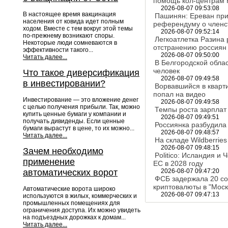
помощь кол-центрам 
2026-08-07 09:53:08
В настоящее время вакцинация
Пашинян: Ереван при
населения от ковида идет полным
референдуму о членс
ходом. Вместе с тем вокруг этой темы
2026-08-07 09:52:14
по-прежнему возникают споры.
Легкоатлетка Разина
Некоторые люди сомневаются в
отстранению россиян
эффективности такого...
2026-08-07 09:50:00
Читать далее...
В Белгородской облас
человек
Что такое диверсификация
2026-08-07 09:49:58
в инвестировании?
Ворвавшийся в кварт
попал на видео
Инвестирование — это вложение денег
2026-08-07 09:49:58
с целью получения прибыли. Так, можно
Темпы роста зарплат
купить ценные бумаги у компании и
2026-08-07 09:49:51
получать дивиденды. Если ценные
Россиянка разбудила 
бумаги вырастут в цене, то их можно...
2026-08-07 09:48:57
Читать далее...
На складе Wildberrie
2026-08-07 09:48:15
Зачем необходимо
Politico: Исландия и
применение
ЕС в 2028 году
автоматических ворот
2026-08-07 09:47:20
ФСБ задержала 20 со
криптовалюты в "Моск
Автоматические ворота широко
2026-08-07 09:47:13
используются в жилых, коммерческих и
промышленных помещениях для
ограничения доступа. Их можно увидеть
на подъездных дорожках к домам...
Читать далее...