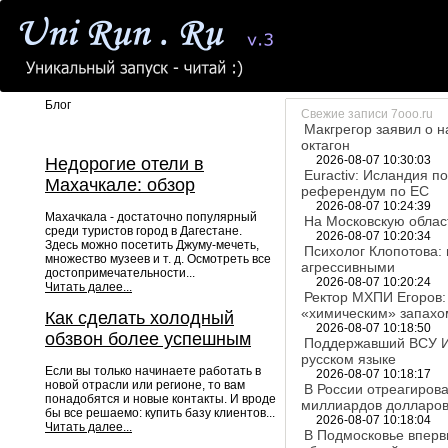
Блог
Свежие записи 7ooo.ru
Макгрегор заявил о н
октагон
2026-08-07 10:30:03
Недорогие отели в
Euractiv: Исландия п
Махачкале: обзор
референдум по ЕС
2026-08-07 10:24:39
Махачкала - достаточно популярный
На Московскую облас
среди туристов город в Дагестане.
2026-08-07 10:20:34
Здесь можно посетить Джуму-мечеть,
Психолог Клопотова:
множество музеев и т. д. Осмотреть все
агрессивными
достопримечательности...
2026-08-07 10:20:24
Читать далее...
Ректор МХПИ Егоров:
«химическим» запахо
Как сделать холодный
2026-08-07 10:18:50
обзвон более успешным
Поддержавший ВСУ Ив
русском языке
Если вы только начинаете работать в
2026-08-07 10:18:17
новой отрасли или регионе, то вам
В России отреагиров
понадобятся и новые контакты. И вроде
миллиардов долларов
бы все решаемо: купить базу клиентов...
2026-08-07 10:18:04
Читать далее...
В Подмосковье вперв