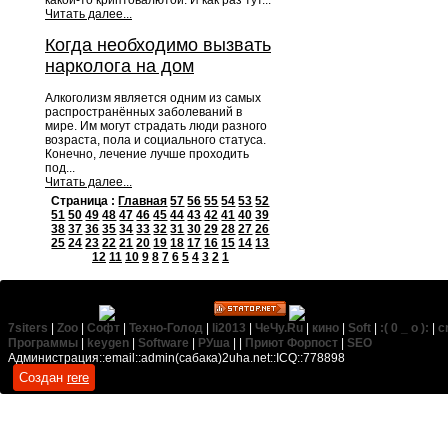
какой-то криптовалютой. И как раз тут...
Читать далее...
Когда необходимо вызвать
нарколога на дом
Алкоголизм является одним из самых
распространённых заболеваний в
мире. Им могут страдать люди разного
возраста, пола и социального статуса.
Конечно, лечение лучше проходить
под...
Читать далее...
Страница :
Главная
57
56
55
54
53
52
51
50
49
48
47
46
45
44
43
42
41
40
39
38
37
36
35
34
33
32
31
30
29
28
27
26
25
24
23
22
21
20
19
18
17
16
15
14
13
12
11
10
9
8
7
6
5
4
3
2
1
7siters
|
Zoo
|
Софт
|
Техно-Голод
|
li2013
|
ЧеЧу.Ru
|
кино
|
Soft
|
:( 0 _ о ):
|
c
Программы
|
keygen
|
Software
|
РУша
| |
Приют Форпост
|
SEO
Администрация::email::admin(сабака)2uha.net::ICQ::778898
Создан
rere