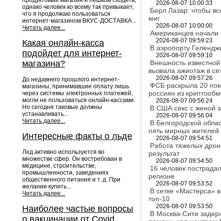
продуктовый магазин и пешком сходить,
2026-08-07 10:00:33
однако человек ко всему так привыкает,
Берл Лазар: чтобы вс
что я продолжаю пользоваться
миг
интернет-магазином ВКУС-ДОСТАВКА...
2026-08-07 10:00:00
Читать далее...
Американцев начали 
2026-08-07 09:59:23
Какая онлайн-касса
В аэропорту Гелендж
подойдет для интернет-
2026-08-07 09:59:10
магазина?
Внешность известной
вызвала ажиотаж в се
2026-08-07 09:57:26
До недавнего прошлого интернет-
ФСБ раскрыла 20 пом
магазины, принимавшие оплату лишь
россиян из криптооб
через системы электронных платежей,
могли не пользоваться онлайн-кассами.
2026-08-07 09:56:24
Но сегодня таковые должны
В США секс с женой 
устанавливать...
2026-08-07 09:56:04
Читать далее...
В Белгородской облас
пять мирных жителей
Интересные факты о льде
2026-08-07 09:54:51
Работа тяжелых дрон
Лед активно используется во
результат
множестве сфер. Он востребован в
2026-08-07 09:54:50
медицине, строительстве,
16 человек пострадал
промышленности, заведениях
регионе
общественного питания и т. д. При
2026-08-07 09:53:52
желании купить...
В сетке «Мастерса» в
Читать далее...
топ-10
2026-08-07 09:53:50
Наиболее частые вопросы
В Москва-Сити задер
о вакцинации от Covid